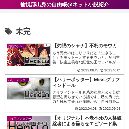
愉悦部出身の自由帳@ネット小説紹介
未完
【灼眼のシャナ】不朽のモウカ
灼眼のシャナ
もう死ぬのはこりごりだと「生きるこ
と」をモットーとするモウカと、刹那主
義・快楽主義者な紅世の王ウェパルが契
約するお話です。二次創作とはかくある
2023.08.15
2023.10.01
べしと体言している傑作となっていま
す。
【ハリーポッター】Miss.グリフ
ハリーポッター
ィンドール
グリフィンドール直系の女主人公が英雄
願望を拗らせている話です。己の秀でた
力と極めて優れた血統から、自分自身を
「主人公」だと思い込み英雄らしく行動
2023.04.08
2023.09.28
しようとします。
【オリジナル】不老不死の人格破
ハイファンタジー
綻者による曇らせエピソード集