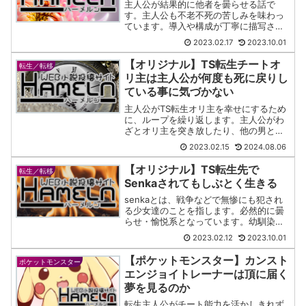
主人公が結果的に他者を曇らせる話で
す。主人公も不老不死の苦しみを味わっ
ています。導入や構成が丁寧に描写され
ている印象を受けました。主人公の善性
2023.02.17
2023.10.01
が強いこともよかったです。
【オリジナル】TS転生チートオ
転生／転移
リ主は主人公が何度も死に戻りし
ている事に気づかない
主人公がTS転生オリ主を幸せにするため
に、ループを繰り返します。主人公がわ
ざとオリ主を突き放したり、他の男と結
婚したとしても幸せなら構わないという
2023.02.15
2024.08.06
姿勢が好きです。
【オリジナル】TS転生先で
転生／転移
Senkaされてもしぶとく生きる
senkaとは、戦争などで無惨にも犯され
る少女達のことを指します。必然的に曇
らせ・愉悦系となっています。幼馴染の
首を添えられながら犯された衝撃で前世
2023.02.12
2023.10.01
の記憶が呼び覚まされます。
【ポケットモンスター】カンスト
ポケットモンスター
エンジョイトレーナーは頂に届く
夢を見るのか
転生主人公がチート能力を活かしきれず