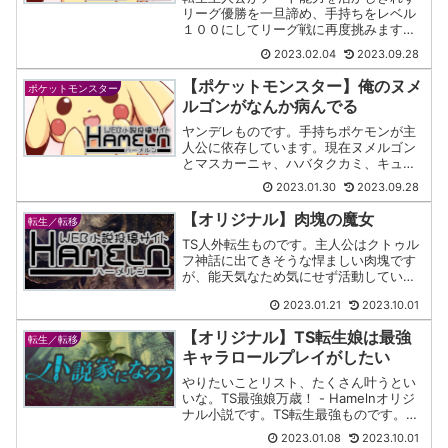
リーグ優勝を一旦諦め、手持ちをレベル
１００にしてリーグ戦に再度挑みます。
一癖二癖あるポケモンたちが見れます。
2023.02.04
2023.09.28
【ポケットモンスター】俺のヌメ
ポケットモンスター
ルゴンがなんか病んでる
ヤンデレものです。手持ちポケモンが主
人公に依存しています。現在ヌメルゴン
とマスカーニャ、ハバタクカミ、キュウ
コン、サーナイトが登場し、ウツロイド
2023.01.30
2023.09.28
が登場予定です。
【オリジナル】肉塊の魔女
転生／転移
TS人外転生ものです。主人公はクトゥル
フ神話に出てきそうな悍ましい肉塊です
が、能天気なため気にせず活動していま
す。ダークな世界観が好きな人にはおす
2023.01.21
2023.10.01
すめです。
【オリジナル】TS転生娘は最強
転生／転移
キャラロールプレイがしたい
やりたいことリスト、たくさん叶うとい
いな。TS最強娘万歳！ - Hamelnオリジ
ナル小説です。TS転生最強ものです。あ
らすじ主人公の師匠ポジションに憧れる
2023.01.08
2023.10.01
TS主人公が師匠を目指して最強になりま