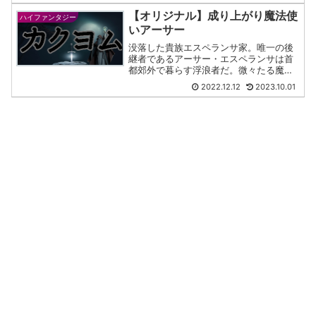
す。魔竜の体液を浴び、竜人と化し妊娠
【オリジナル】成り上がり魔法使
ハイファンタジー
してしまう...
いアーサー
没落した貴族エスペランサ家。唯一の後
継者であるアーサー・エスペランサは首
都郊外で暮らす浮浪者だ。微々たる魔法
に頼り、野草を食べ、よくわからない草
2022.12.12
2023.10.01
花を煮たスープで毎日を食いつなぐ
日々。「頑張りたくない」をモットーに
ただ生きるだけの生命体になっ...