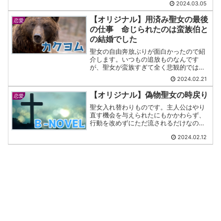
2024.03.05
【オリジナル】用済み聖女の最後
恋愛
の仕事 命じられたのは蛮族伯と
の結婚でした
聖女の自由奔放ぶりが面白かったので紹
介します。いつもの追放ものなんです
が、聖女が蛮族すぎて全く悲観的ではあ
りません。ギャグ全振りです。
2024.02.21
【オリジナル】偽物聖女の時戻り
恋愛
聖女入れ替わりものです。主人公はやり
直す機会を与えられたにもかかわらず、
行動を改めずにただ流されるだけなのが
一周回って珍しかったです。
2024.02.12