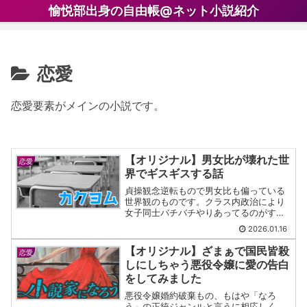
愉悦部出身の自由帳@ネット小説紹介
恋愛
恋愛要素がメインの小説です。
【オリジナル】男女比が壊れた世
恋愛
界でギスギスする話
貞操観念逆転もので男女比も偏っている
世界観のものです。クラス内政治により
女子同士バチバチやりあってるのがすご
くたまらないです。
2026.01.16
【オリジナル】ざまぁで国民皆殺
恋愛
しにしちゃう悪役令嬢に愛の告白
をしてみました
悪役令嬢婚約破棄もの、もはや「なろ
う」の正統ジャンルと言うに相応しく、