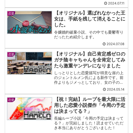
2024.07.11
【オリジナル】選ばれなかった王
恋愛
女は、手紙を残して消えることに
した。
令嬢婚約破棄小説、その中でも憂鬱寄り
だったため紹介します。
2024.07.08
【オリジナル】自己肯定感ゼロの
恋愛
ガチ陰キャちゃんを全肯定してみ
たら激重ヤンデレになりました
しっとりとした恋愛描写が得意な崖の上
のジェントルメン氏による新作です。前
作よりもジメっとしており、女の子の孤
独さ、弱さが全面に出ています。
2024.05.14
【祝！完結】ループを最大限に活
恋愛
用した恋愛小説傑作「今周の予定
は決まってる？」
長編ループ小説「今周の予定は決まって
る？」が完結しました！読ませていただ
き本当にありがとうございました！