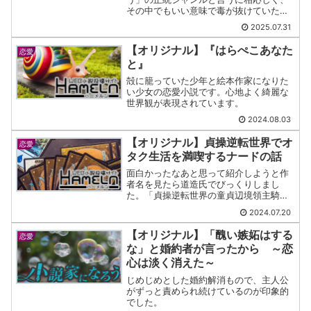
その中でもいい意味で毒が抜けていたた
め紹介します。
2025.07.31
【オリジナル】『はらぺこあなた
恋愛
と』
殻に籠っていた少年と絵本作家になりた
い少女の恋愛小説です。心地よく綺麗な
世界観が表現されています。
2024.08.03
【オリジナル】貞操逆転世界でオ
恋愛
タク生活を満喫するナードの話
面白かったなあと思って紹介しようと作
者名を見たら道造氏でびっくりしまし
た。「貞操逆転世界の童貞辺境領主騎
士」「彼女でもない女の子が深夜二時に
2024.07.20
炒飯作りにくる話」の作者様による新作
です。
【オリジナル】「醜い嫉妬はする
恋愛
な」と婚約者が言ったから ～恋
心は淡く消えた～
じめじめとした婚約解消もので、主人公
がずっと責められ続けているのが印象的
でした。