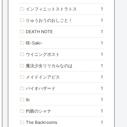
インフィニットストラトス
1
りゅうおうのおしごと！
1
DEATH NOTE
1
咲-Saki-
1
ウイニングポスト
1
魔法少女リリカルなのは
1
メイドインアビス
1
バイオハザード
1
Ib
1
灼眼のシャナ
1
The Backrooms
1