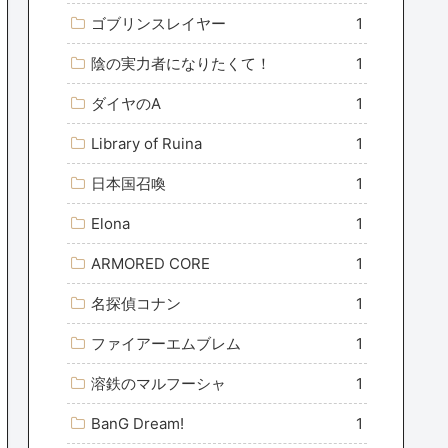
ゴブリンスレイヤー
1
陰の実力者になりたくて！
1
ダイヤのA
1
Library of Ruina
1
日本国召喚
1
Elona
1
ARMORED CORE
1
名探偵コナン
1
ファイアーエムブレム
1
溶鉄のマルフーシャ
1
BanG Dream!
1