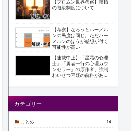
【プロムン世界考察】親指
の階級制度について
【考察】なろうとハーメル
ンの民度は同じ。ただハー
メルンのほうが感想が付く
可能性が高い
【連載中止】「星霜の心理
士」「勇者一行の心理カウ
ンセラー」の原作者、強制
わいせつ容疑の前科があっ
た【アクタージュ原作者】
カテゴリー
まとめ
14