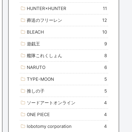
HUNTER×HUNTER
11
葬送のフリーレン
12
BLEACH
10
遊戯王
9
艦隊これくしょん
8
NARUTO
6
TYPE-MOON
5
推しの子
5
ソードアートオンライン
4
ONE PIECE
4
lobotomy corporation
4