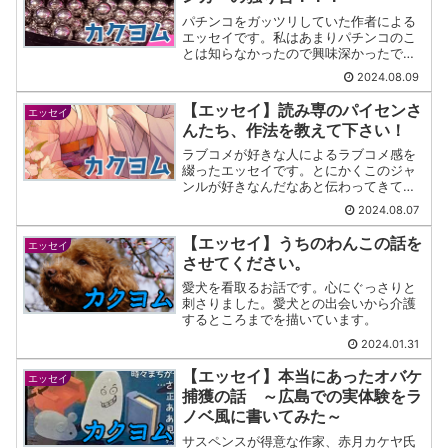
パチンコをガッツリしていた作者による
エッセイです。私はあまりパチンコのこ
とは知らなかったので興味深かったで
す。
2024.08.09
【エッセイ】読み専のパイセンさ
エッセイ
んたち、作法を教えて下さい！
ラブコメが好きな人によるラブコメ感を
綴ったエッセイです。とにかくこのジャ
ンルが好きなんだなあと伝わってきて面
白かったです。
2024.08.07
【エッセイ】うちのわんこの話を
エッセイ
させてください。
愛犬を看取るお話です。心にぐっさりと
刺さりました。愛犬との出会いから介護
するところまでを描いています。
2024.01.31
【エッセイ】本当にあったオバケ
エッセイ
捕獲の話 ～広島での実体験をラ
ノベ風に書いてみた～
サスペンスが得意な作家、赤月カケヤ氏