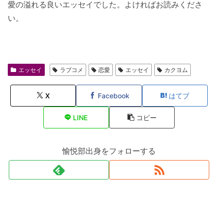
愛の溢れる良いエッセイでした。よければお読みくださ
い。
エッセイ
ラブコメ
恋愛
エッセイ
カクヨム
X
Facebook
はてブ
LINE
コピー
愉悦部出身をフォローする