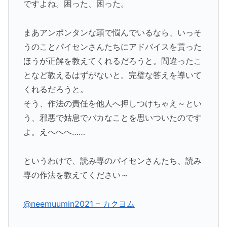
ですよね。困った、困った。
まあアンポンタンな頭で悩んでいるなら、いっそ
うのことパイセンさんたちにアドバイスを貰った
ほうが正解を教えてくれるだろうと。間違ったこ
となど教えるはずがないと。完璧な答えを導いて
くれるだろうと。
そう、作法の責任を他人へ押しつけちゃえ～とい
う、邪悪で姑息でバカなことを思いついたのです
よ。えへへへ……
というわけで、読み専のパイセンさんたち、読み
専の作法を教えてください～
@neemuumin2021 – カクヨム