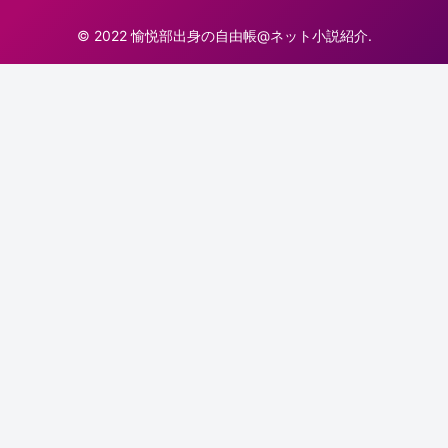
© 2022 愉悦部出身の自由帳@ネット小説紹介.