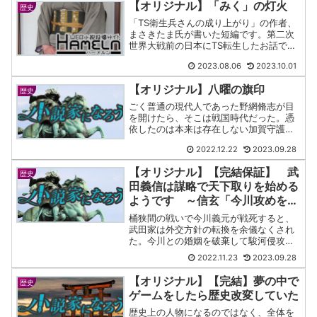
【オリジナル】「みく」の灯火
歴史
「TS衛生兵さんの成り上がり」の作者、
まさきたま氏が書いた短編です。第二次
世界大戦前の日本にTS転生したお話で
す。戦争もの、TSものが好きな人にはオ
2023.08.06
2023.10.01
ススメできる一作です。
【オリジナル】八曜の旗印
歴史
ごく普通の現代人であった野網脩志が目
を開けたら、そこは戦国時代だった。憑
依したのは本来は存在しない加賀守護の
三男・冨樫靖十郎嗣延という武将。由緒
2022.12.22
2023.09.28
正しき名家の三男に生まれ変わった脩志
だったが、戦国時代の冨樫家は加賀一向
【オリジナル】【完結保証】 武
一揆に権力を簒奪され、越...
歴史
田義信は謀略で天下取りを始める
ようです ～信玄「今川攻めを命
じたはずの義信が、勝手に徳川を
桶狭間の戦いで今川義元が戦死すると、
攻めてるんだが？？？」～
武田家は外交方針の転換を余儀なくされ
た。今川との婚姻を破棄して駿河侵攻を
主張する信玄に、義信は待ったをかけ
2022.11.23
2023.09.28
た。義信「此度の侵攻、それがしにお任
せください！」領地を貰うとすぐさま侵
【オリジナル】【完結】夢の中で
歴史
攻を始める義信。しかし、信...
ゲームをしたら歴史改変していた
歴史上の人物になるのではなく、全体を