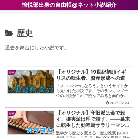
愉悦部出身の自由帳@ネット小説紹介
歴史
過去を舞台にした小説です。
【オリジナル】19世紀初頭イギ
歴史
リスの転生者、資産形成への道
「スコッパーになろう」というサイトか
ら見つけた小説です。そのランキング一
位の小説がこれで読んでみると面白かっ
たです。
2026.02.23
【オリジナル】守旧派は金で殺
歴史
す、攘夷派は理で殺す。――幕末
に転生した効率厨サラリーマン、
内戦はコスパが悪いので和算と裏
数学から歴史を変える、歴史改変ものの
金で歴史を書き換える
異端児です。まろでぃ氏のXの投稿を眺め