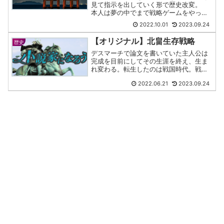
見て指示を出していく形で歴史改変。
本人は夢の中でまで戦略ゲームをやって
るつもりでいるが。 ……というような
2022.10.01
2023.09.24
調子でやっていく。 なお、時代考証や
科学考証などは一切無い。 書いてある
【オリジナル】北畠生存戦略
歴史
ことはうろおぼえで出して...
デスマーチで論文を書いていた主人公は
完成を目前にしてその生涯を終え、生ま
れ変わる。転生したのは戦国時代。戦国
の英雄・織田信長ーーがいる尾張国のお
2022.06.21
2023.09.24
隣、伊勢国を治める戦国大名・北畠家。
その嫡男として産まれたが、待っている
のは織田家に攻められて滅...