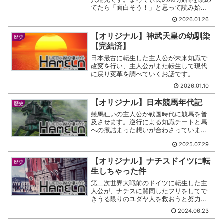
てたら「面白そう！」と思って読み始め
ました。
2026.01.26
【オリジナル】神武天皇の幼馴染
歴史
【完結済】
日本最古に転生した主人公が未来知識で
改変を行い、主人公がまた転生して現代
に戻り変革を調べていくお話です。
2026.01.10
【オリジナル】日本競馬年代記
歴史
競馬狂いの主人公が戦国時代に競馬を普
及させます。逆行による知識チートと馬
への煮詰まった想いが合わさっていま
す。
2025.07.29
【オリジナル】ナチスドイツに転
歴史
生しちゃった件
第二次世界大戦前のドイツに転生した主
人公が、ナチスに賛同したフリをしてで
きうる限りのユダヤ人を救おうと努力し
ます。
2024.06.23