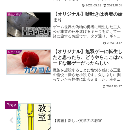
です。TSループものです。主人公は魔術
2022.05.28
2023.10.01
師で、勇者を救うために魔王討伐を目指
しています。ただ、魔王が余興として十
【オリジナル】嘘吐きは勇者の始
転生／転移
年に一度...
まり
ゲーム世界の偽物の勇者に転生した主人
公が非業の死を遂げるキャラを助けて一
緒に旅するお話です。タグ通り、ギャグ
とシリアスの反復横跳びを続けていま
2024.04.17
す。
【オリジナル】無双ゲーに転生し
転生／転移
たと思ったら、どうやらここはハ
ードな鬱ゲーだったらしい
魔族を虐殺することに愉悦を感じる王道
の愉悦・曇らせ小説です。久しぶりに掘
っていたら怪作に出会えました。幸せで
す。
2024.05.27
【書籍】新しい文章力の教室