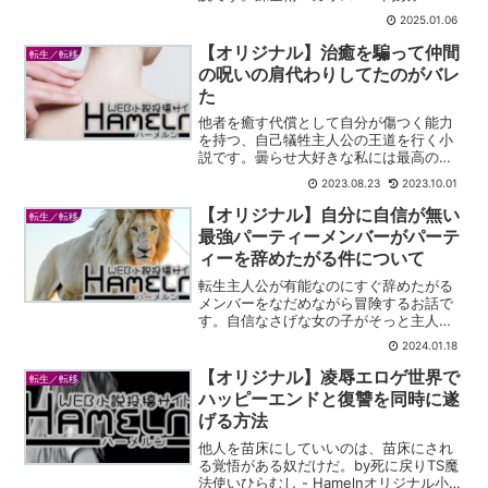
で領地を豊かにしていきます。
2025.01.06
【オリジナル】治癒を騙って仲間
転生／転移
の呪いの肩代わりしてたのがバレ
た
他者を癒す代償として自分が傷つく能力
を持つ、自己犠牲主人公の王道を行く小
説です。曇らせ大好きな私には最高の展
開でした。
2023.08.23
2023.10.01
【オリジナル】自分に自信が無い
転生／転移
最強パーティーメンバーがパーテ
ィーを辞めたがる件について
転生主人公が有能なのにすぐ辞めたがる
メンバーをなだめながら冒険するお話で
す。自信なさげな女の子がそっと主人公
から離れたがるというシチュエーション
2024.01.18
が最高です。
【オリジナル】凌辱エロゲ世界で
転生／転移
ハッピーエンドと復讐を同時に遂
げる方法
他人を苗床にしていいのは、苗床にされ
る覚悟がある奴だけだ。by死に戻りTS魔
法使いひらむし - Hamelnオリジナル小説