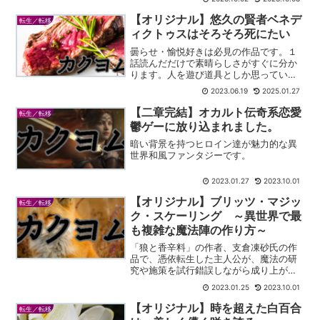
【オリジナル】悠久の賢者ベネデ
転生／転移
ィクトゥスはそろそろ死にたい
曇らせ・愉悦好きは必見の作品です。１
話読んだだけで素晴らしさがすぐに分か
ります。人を遊び道具としか思っていな
い、幼き邪悪さが本当に癖になります。
2023.06.19
2025.01.27
【二章完結】オカルト伝奇系恋愛
転生／転移
鬱ゲーに放り込まれました。
暗い背景を持つヒロイン達が魅力的な異
世界和風ファンタジーです。
2023.01.27
2023.10.01
【オリジナル】ブリッツ・マジッ
転生／転移
ク・スケーリング ～異世界で最
も複雑な魔法陣の作り方～
「狼と香辛料」の作者、支倉凍砂氏の作
品で、憑依転生した主人公が、魔法の研
究や施策を試行錯誤しながら成り上がる
内政ものです。
2023.01.25
2023.10.01
【オリジナル】時を超えた白百合
転生／転移