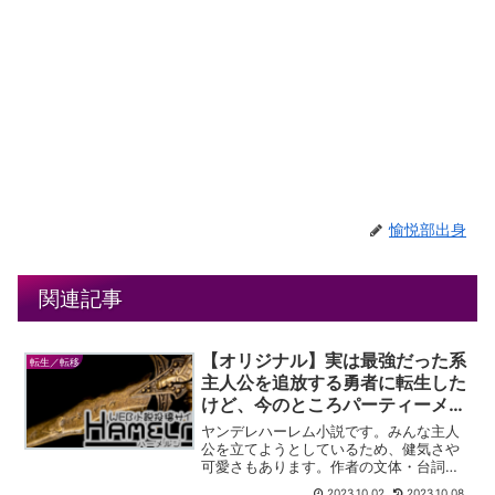
愉悦部出身
関連記事
【オリジナル】実は最強だった系
転生／転移
主人公を追放する勇者に転生した
けど、今のところパーティーメン
バーが主人公みたいな奴しかいな
ヤンデレハーレム小説です。みんな主人
い件について
公を立てようとしているため、健気さや
可愛さもあります。作者の文体・台詞回
しが特徴的で好きです。
2023.10.02
2023.10.08