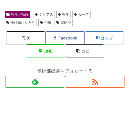
転生／転移
シリアス
転生
ループ
小説家になろう
中編
完結済
X
Facebook
はてブ
LINE
コピー
愉悦部出身をフォローする