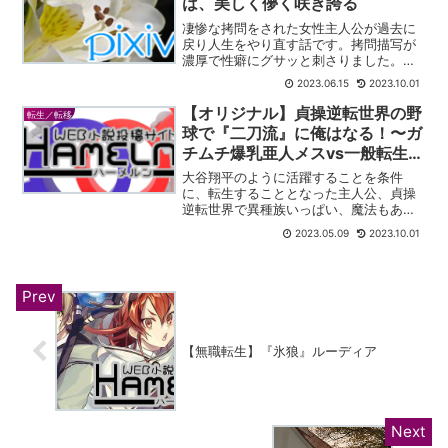
は、美しく儚く咲き誇る
凄惨な拷問をされた女性主人公が過去に
戻り人生をやり直す話です。拷問描写が
濃厚で性癖にグサッと刺さりました。ダ
ークでえげつない展開がお好きな人には
2023.06.15
2023.10.01
おすすめです。
【オリジナル】貞操逆転世界の野
転生／転移
球で『二刀流』に俺はなる！〜ガ
チムチ爆乳亜人メスvs一般転生ヒ
トオス〜
大谷翔平のように活躍することを条件
に、転生することとなった主人公、貞操
逆転世界で異種族いっぱい、魔法もあり
な世界で最強を目指し頑張る話です。タ
2023.05.09
2023.10.01
イトルよりも様々な展開が繰り広げられ
ています。
【無職転生】『氷狼』ルーディア