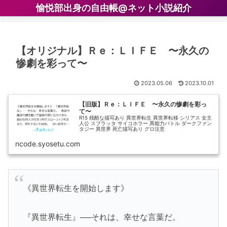
愉悦部出身の自由帳@ネット小説紹介
【オリジナル】Ｒｅ：ＬＩＦＥ 〜永久の
惨劇を彩って〜
2023.05.06
2023.10.01
【旧版】Ｒｅ：ＬＩＦＥ 〜永久の惨劇を彩っ
て〜
R15 残酷な描写あり 異世界転生 異世界転移 シリアス 女主
人公 スプラッタ サイコホラー 異能力バトル ダークファン
タジー 異世界 死亡描写あり グロ注意
ncode.syosetu.com
《異世界転生を開始します》
『異世界転生』──それは、幸せな言葉だ。