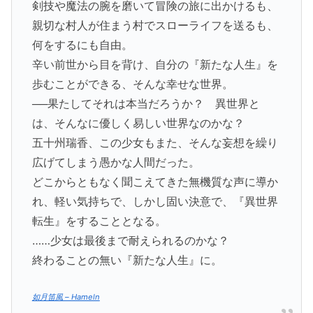
剣技や魔法の腕を磨いて冒険の旅に出かけるも、
親切な村人が住まう村でスローライフを送るも、
何をするにも自由。
辛い前世から目を背け、自分の『新たな人生』を
歩むことができる、そんな幸せな世界。
──果たしてそれは本当だろうか？ 異世界と
は、そんなに優しく易しい世界なのかな？
五十州瑞香、この少女もまた、そんな妄想を繰り
広げてしまう愚かな人間だった。
どこからともなく聞こえてきた無機質な声に導か
れ、軽い気持ちで、しかし固い決意で、『異世界
転生』をすることとなる。
……少女は最後まで耐えられるのかな？
終わることの無い『新たな人生』に。
如月笛風 – Hameln