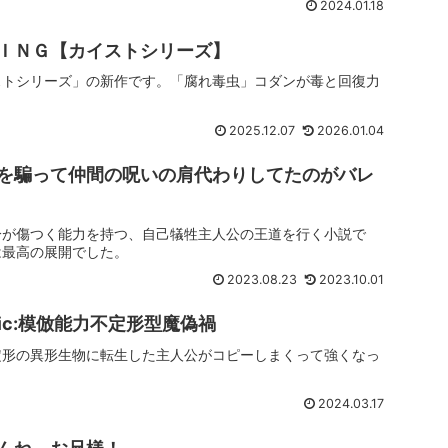
2024.01.18
ＩＮＧ【カイストシリーズ】
ストシリーズ」の新作です。「腐れ毒虫」コダンが毒と回復力
2025.12.07
2026.01.04
を騙って仲間の呪いの肩代わりしてたのがバレ
分が傷つく能力を持つ、自己犠牲主人公の王道を行く小説で
は最高の展開でした。
2023.08.23
2023.10.01
ic:模倣能力不定形型魔偽禍
定形の異形生物に転生した主人公がコピーしまくって強くなっ
2024.03.17