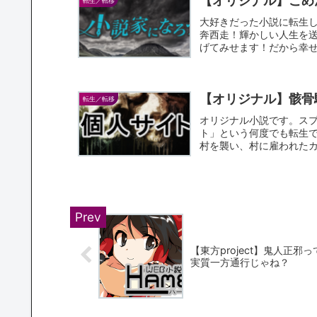
【オリジナル】ごめ
転生／転移
大好きだった小説に転生
奔西走！輝かしい人生を
げてみせます！だから幸
すけど...
【オリジナル】骸骨
転生／転移
オリジナル小説です。ス
ト」という何度でも転生
村を襲い、村に雇われた
術、サ...
【東方project】鬼人正邪っ
実質一方通行じゃね？