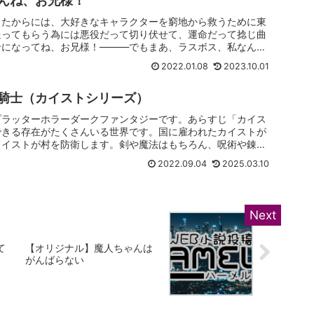
んね、お兄様！
したからには、大好きなキャラクターを窮地から救うために東
送ってもらう為には悪役だって切り伏せて、運命だって捻じ曲
せになってね、お兄様！―――でもまあ、ラスボス、私なんで
2022.01.08
2023.10.01
騎士（カイストシリーズ）
プラッターホラーダークファンタジーです。あらすじ「カイス
できる存在がたくさんいる世界です。国に雇われたカイストが
カイストが村を防衛します。剣や魔法はもちろん、呪術や錬金
2022.09.04
2025.03.10
て
【オリジナル】魔人ちゃんは
がんばらない