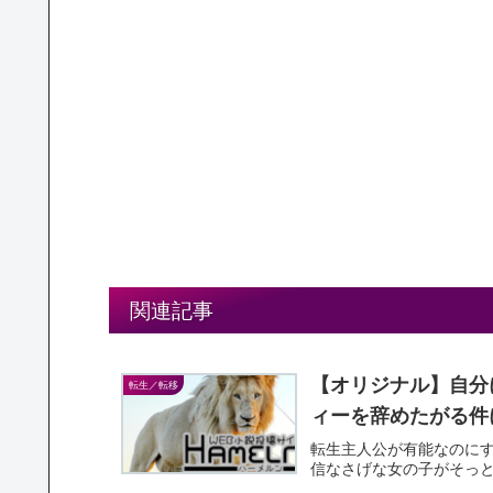
関連記事
【オリジナル】自分
転生／転移
ィーを辞めたがる件
転生主人公が有能なのに
信なさげな女の子がそっ