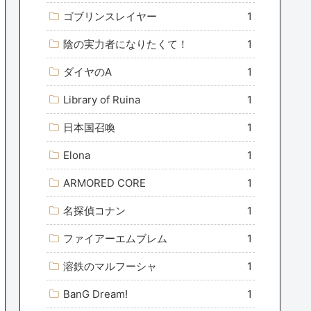
ゴブリンスレイヤー
1
陰の実力者になりたくて！
1
ダイヤのA
1
Library of Ruina
1
日本国召喚
1
Elona
1
ARMORED CORE
1
名探偵コナン
1
ファイアーエムブレム
1
溶鉄のマルフーシャ
1
BanG Dream!
1