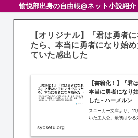
愉悦部出身の自由帳@ネット小説紹介
【オリジナル】『君は勇者に
たら、本当に勇者になり始め
ていた感出した
【書籍化！】『君
本当に勇者になり
した - ハーメルン
スニーカー文庫より、1
いた主人公。最初はやる
っ…
syosetu.org