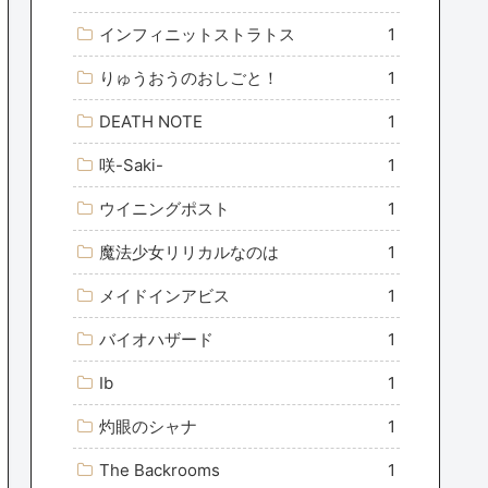
インフィニットストラトス
1
りゅうおうのおしごと！
1
DEATH NOTE
1
咲-Saki-
1
ウイニングポスト
1
魔法少女リリカルなのは
1
メイドインアビス
1
バイオハザード
1
Ib
1
灼眼のシャナ
1
The Backrooms
1