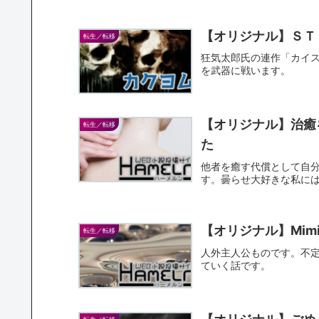
【オリジナル】ＳＴ
転生／転移
狂気太郎氏の連作「カイ
を武器に戦います。
【オリジナル】治癒
転生／転移
た
他者を癒す代償として自
す。曇らせ大好きな私に
【オリジナル】Mim
転生／転移
人外主人公ものです。不
ていく話です。