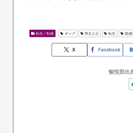
転生／転移
ギャグ
男主人公
転生
勘違
X
Facebook
愉悦部出