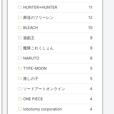
HUNTER×HUNTER
11
葬送のフリーレン
12
BLEACH
10
遊戯王
9
艦隊これくしょん
8
NARUTO
6
TYPE-MOON
5
推しの子
5
ソードアートオンライン
4
ONE PIECE
4
lobotomy corporation
4