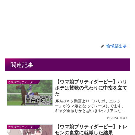
愉悦部出身
関連記事
【ウマ娘プリティダービー】ハリ
ウマ娘プリティーダービー
ボテは賛歌の代わりに中指を立て
た
JRAのネタ動画より「ハリボテエレジ
ー」がウマ娘となってレースにでます。
ギャグ全振りかと思いきやシリアスなの
で余計に笑ってしまいます。
2024.07.30
【ウマ娘プリティダービー】トレ
ウマ娘プリティーダービー
センの食堂に就職した結果