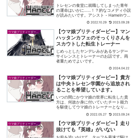
トレセンの食堂に就職してしまった青年
の運命はいかに……！？的なコメディ小説
が読みたいです。アシスト - Hamelnウマ
娘プリティダービーの二次創作です。勘
2022.10.29
2023.09.28
違いギャグものです。あらすじトレセン
学園の調理師として就職した男性が大食
【ウマ娘プリティダービー】マン
ウマ娘プリティーダービー
漢たちに悩ま...
ハッタンカフェのそっくりさんを
スカウトした転生トレーナー
じめっとしたヤンデレみがあるサンデー
サイレンスとトレーナーのお話です。両
者重ためでよいです。
2024.04.22
【ウマ娘プリティダービー】貴方
ウマ娘プリティーダービー
は中央トレセン学園から追放され
ることを希望しています。
いつの間にかウマ娘の世界に転生した貴
方は、何故か身に付いていたチート能力
を駆使してウマ娘のトレーナーとなり大
金を得て好き勝手に生きることを思い付
2022.05.27
2023.09.24
きます。そして、いざトレーナーの資格
を獲得し、これから中央トレセン学園で
【ウマ娘プリティダービー】走り
ウマ娘プリティーダービー
面接が始まるというタイミ...
抜けても『英雄』がいない
お前を追いかけて、ターフを最速で駆け