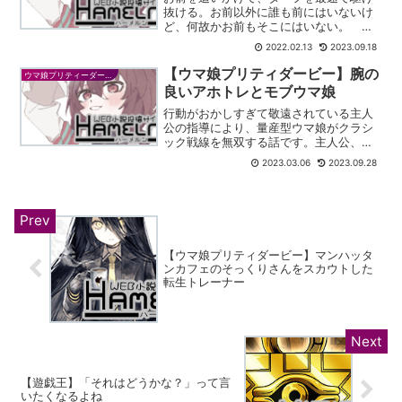
抜ける。お前以外に誰も前にはいないけ
ど、何故かお前もそこにはいない。 な
あ、『英雄』。教えてくれよ。奇跡に一
2022.02.13
2023.09.18
番近い馬がお前なら、お前に一番近い馬
だった俺は、一体何なんだ？ ──ディー
【ウマ娘プリティダービー】腕の
ウマ娘プリティーダービー
プインパクトに成り代わ...
良いアホトレとモブウマ娘
行動がおかしすぎて敬遠されている主人
公の指導により、量産型ウマ娘がクラシ
ック戦線を無双する話です。主人公、ウ
マ娘両視点ともに淫夢語録が多く注意が
2023.03.06
2023.09.28
必要です。ギャグ調のトレーナー無双が
見たい人にはおすすめです。
【ウマ娘プリティダービー】マンハッタ
ンカフェのそっくりさんをスカウトした
転生トレーナー
【遊戯王】「それはどうかな？」って言
いたくなるよね