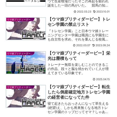
つて生産牧場だったそこの再起を願われ
誕生した一頭の馬がいた。 競馬の知識
をろくに持たない人間の記憶を持って生
2022.03.23
2023.10.01
まれたその馬は、とある偏屈で好奇心旺
盛な漫画家に購入され、世界へと駆ける
【ウマ娘プリティダービー】トレ
ウマ娘プリティーダービー
ことになる。 金色の鬣...
セン学園の禁止リスト
『トレセン学園』こと日本ウマ娘トレー
ニングセンター学園は職員にも学園生に
も自主性を求め、それを重んじる校風で
ある。一方で守るべき規範というものも
2022.03.07
2023.09.24
存在する。何をしてはならないかについ
ては本資料『トレセン学園の禁止リス
【ウマ娘プリティーダービー】栄
ウマ娘プリティーダービー
ト』を確認されたい。ドクタ...
光は塵積もって
トレーナー無双を楽しむことのできるこ
の作品、段々と脳を焼かれていく人が増
えてきている印象です。
2025.04.15
【ウマ娘プリティダービー】転生
ウマ娘プリティーダービー
したら倒産確定地方トレセン学園
の経営者になってた件
寝て起きたらおっさんになって草生える
(絶望)え、しかも将来無くなる地方トレ
セン学園のトップだってそマ？しゃあね
ぇ！未来知識フル活用してなんとかする