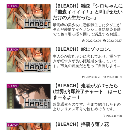
【BLEACH】雛森「シロちゃんに
BLEACH
『雛森ィィィィ！』と叫ばせたい
だけの人生だった…」
最高峰の美少女に憑依転生したクソ主が
歪んだ愛情でイケメンショタ幼馴染を愛
でて色々引っ掻き回して満足するお話だ
ゾ。ろぼと - HamelnBLEACHの二次創作
2022.02.01
2023.09.17
です。雛森桃に憑依して、日番谷冬獅郎
ことシロちゃんを精神的に追い詰めま
【BLEACH】蛇にゾッコン。
BLEACH
す。主人公最...
主人公が市丸ギンに恋しており、重たす
ぎず軽すぎず良い距離感を保っていま
す。市丸の邪魔だと思って自害しようと
するところが最高でした。
2023.06.28
2023.10.01
【BLEACH】走者がガバったら
BLEACH
(世界が)即終了チャート はーじ
まーるよー！
藍染憑依ものです。今まで紹介したもの
よりシリアス寄りで愉しめそうです。
2024.09.09
【BLEACH】揺蕩う蓮ノ花
BLEACH