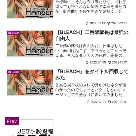
神様転生。そんな在り来たりな、けれど
望んでも得られない望外の幸運を得た男
が、紆余曲折を経て生きて足掻く。凡庸
で普通の男が、生きて生きて、頑張るお
話。風梨 - HamelnBLEACHの二次創作で
2022.09.13
2023.09.24
す。転生を何度も繰り返すループもので
す。あらす...
【BLEACH】二番隊隊長は最強の
BLEACH
自由人
二番隊の隊長は自由人だ。仕事はしな
い、面倒は起こす、フラっとどこかへ消
える。そんなダメ大人の死神。隊長の器
として疑問を浮かべるような男。しか
2022.04.08
2023.10.01
し、それでもその男はただただ……強かっ
た。褐色はいいよなぁ - HamelnBLEACH
『BLEACH』をタイトル回収して
BLEACH
の二次創作で...
みた
とある掲示板のスレで見かけたネタが面
白かったのでちょっとパク…もといオマ
ージュして自分なりに書いてみました。
クソ眼鏡3号 - HamelnBLEACHの二次創
2022.12.21
2023.10.01
作です。黒崎一護を最強にします。あら
すじ千年血戦篇の途中からスタートし
て、一護を最...