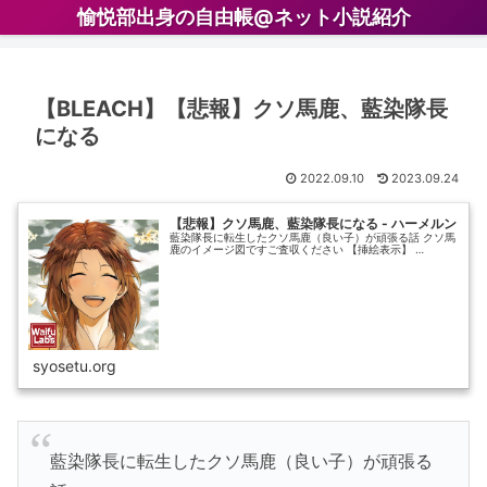
愉悦部出身の自由帳@ネット小説紹介
【BLEACH】【悲報】クソ馬鹿、藍染隊長
になる
2022.09.10
2023.09.24
【悲報】クソ馬鹿、藍染隊長になる - ハーメルン
藍染隊長に転生したクソ馬鹿（良い子）が頑張る話 クソ馬
鹿のイメージ図ですご査収ください 【挿絵表示】 …
syosetu.org
藍染隊長に転生したクソ馬鹿（良い子）が頑張る