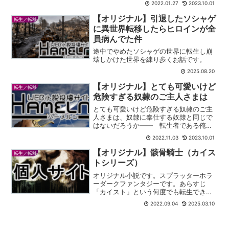
2022.01.27
2023.10.01
っていた。どうやら異世界に転生したら
しい。 彼は誓う、今度こそ本気だして
【オリジナル】引退したソシャゲ
転生／転移
後悔しない人生を送ると。...
に異世界転移したらヒロインが全
員病んでた件
途中でやめたソシャゲの世界に転生し崩
壊しかけた世界を練り歩くお話です。
2025.08.20
【オリジナル】とても可愛いけど
転生／転移
危険すぎる奴隷のご主人さまは
とても可愛いけど危険すぎる奴隷のご主
人さまは、奴隷に奉仕する奴隷と同じで
はないだろうか―― 転生者である俺
は、ある時猫耳と翼を持った天使のよう
2022.11.03
2023.10.01
な少女と出逢う。彼女は人さらいによっ
て違法に奴隷を売買する商人に掴まって
【オリジナル】骸骨騎士（カイス
転生／転移
いた奴隷で、色々な事情から...
トシリーズ）
オリジナル小説です。スプラッターホラ
ーダークファンタジーです。あらすじ
「カイスト」という何度でも転生できる
存在がたくさんいる世界です。国に雇わ
2022.09.04
2025.03.10
れたカイストが村を襲い、村に雇われた
カイストが村を防衛します。剣や魔法は
もちろん、呪術や錬金術、サ...