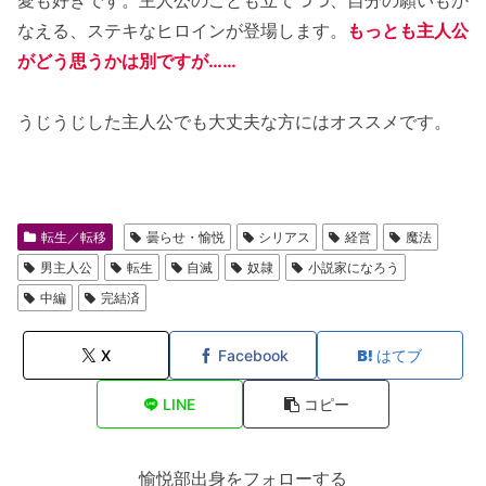
なえる、ステキなヒロインが登場します。
もっとも主人公
がどう思うかは別ですが……
うじうじした主人公でも大丈夫な方にはオススメです。
転生／転移
曇らせ・愉悦
シリアス
経営
魔法
男主人公
転生
自滅
奴隷
小説家になろう
中編
完結済
X
Facebook
はてブ
LINE
コピー
愉悦部出身をフォローする