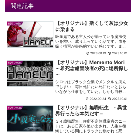
関連記事
【オリジナル】斯くして灰は少女
転生／転移
に染まる
吸血鬼である主人公が弱っている魔法使
いを救い、成り上っていく話です。血を
吸う描写が蠱惑的でいい感じです。また
主人公の明るい雰囲気が強く、あまり暗
2023.08.19
2023.10.01
くなりすぎていないところもよいです。
【オリジナル】Memento Mori
転生／転移
～希死念慮冒険者の死に場所探し
～
シロウはブラック企業でメンタルを病ん
でしまい、毎日死にたい死にたいとおも
いながら仕事をしていた。しかし自殺は
できない。怖いからだ。殺されるのはい
2022.09.24
2023.10.01
いが、自分から死ぬのはおっかない。そ
れに、日々が辛いからといって自殺し
【オリジナル】無職転生 - 異世
転生／転移
て、誰が泣いてくれるのか。...
界行ったら本気だす –
３４歳職歴無し住所不定無職童貞のニー
トは、ある日家を追い出され、人生を後
悔している間にトラックに轢かれて死ん
でしまう。目覚めた時、彼は赤ん坊にな