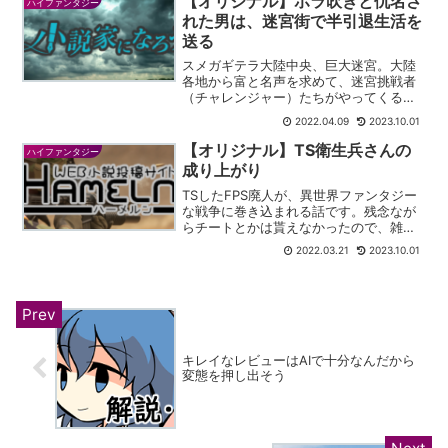
【オリジナル】ホラ吹きと仇名さ
ハイファンタジー
学校は死体とモンスターで...
れた男は、迷宮街で半引退生活を
送る
スメガギテラ大陸中央、巨大迷宮。大陸
各地から富と名声を求めて、迷宮挑戦者
（チャレンジャー）たちがやってくる。
迷宮が発見されてから長い年月が流れた
2022.04.09
2023.10.01
が、未だ三十階層を越えた者はなく、迷
宮の底が何階層か、どうして迷宮という
【オリジナル】TS衛生兵さんの
ハイファンタジー
ものが存在するのかも分か...
成り上がり
TSしたFPS廃人が、異世界ファンタジー
な戦争に巻き込まれる話です。残念なが
らチートとかは貰えなかったので、雑兵
としてコツコツ努力していきます。オル
2022.03.21
2023.10.01
フェイス - Hamelnオリジナル小説です。
ローファンタジー戦争ものです。銃と魔
法が飛び交...
キレイなレビューはAIで十分なんだから
変態を押し出そう