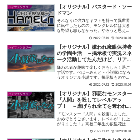
【オリジナル】バスタード・ソー
ハイファンタジー
ドマン
それなりに強力なギフトを持って異世界
に転生したものの、モングレルには大き
な野望も志もなかった。やろうと思えば
強い魔物も倒せるし、世界を揺るがす先
2022.07.19
2023.10.01
進的な知識もないことはない。だが、そ
うして活躍することによって生まれる軋
【オリジナル】嫌われ魔眼保持者
ハイファンタジー
轢やトラブルを考えると、...
の学園生活 ～掲示板で実況スネ
ーク活動してたんだけど、リアル
で身バレしそうwww～
嫌われ者が趣味で楽しくおもしろく過ご
す話です。ぺぱーみんと - 小説家になろ
うオリジナル小説です。掲示板もので
す。実験動物として学園で飼われている
2022.07.12
2023.10.01
魔眼保持者の主人公が掲示板で安価して
やりたい放題します。独特な設定で、実
【オリジナル】邪悪なモンスター
ハイファンタジー
験動物としてすでに飼わ...
『人間』を殺してレベルアッ
プ！ ～虐げられ全てを奪われた
私は、ダンジョンになった学園で
『モンスター『人間』を殺害しました。
化物と戦う力を手に入れました。
おめでとうございます、レベルが１に上
がりました！』高校二年生の依里花は、
復讐も人助けもやりたい放題です
自分に暴力を振るっていた同級生をナイ
～
2022.11.12
2023.10.01
フで殺害した直後、謎の声を聞いた。違
和感を覚えた彼女がその場を離れると、