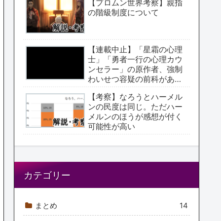
【プロムン世界考察】親指
の階級制度について
【連載中止】「星霜の心理
士」「勇者一行の心理カウ
ンセラー」の原作者、強制
わいせつ容疑の前科があっ
た【アクタージュ原作者】
【考察】なろうとハーメル
ンの民度は同じ。ただハー
メルンのほうが感想が付く
可能性が高い
カテゴリー
まとめ
14