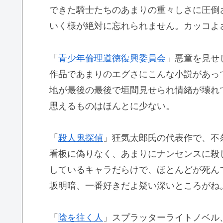
できた騎士たちのあまりの重々しさに圧倒
いく様が絶対に忘れられません。カッコよ
「
青少年倫理道徳復興委員会
」悪童を見せ
作品であまりのエグさにこんな小説があっ
地が最後の最後で垣間見せられ情緒が壊れ
思えるものはほんとに少ない。
「
殺人鬼探偵
」狂気太郎氏の代表作で、不
看板に偽りなく、あまりにナンセンスに殺
しているキャラだらけで、ほとんどが死ん
坂明暗、一番好きだよ疑い深いところがね
「
陰を往く人
」スプラッターライトノベル