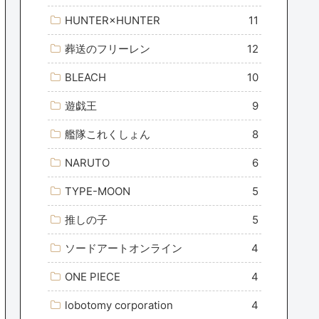
HUNTER×HUNTER
11
葬送のフリーレン
12
BLEACH
10
遊戯王
9
艦隊これくしょん
8
NARUTO
6
TYPE-MOON
5
推しの子
5
ソードアートオンライン
4
ONE PIECE
4
lobotomy corporation
4