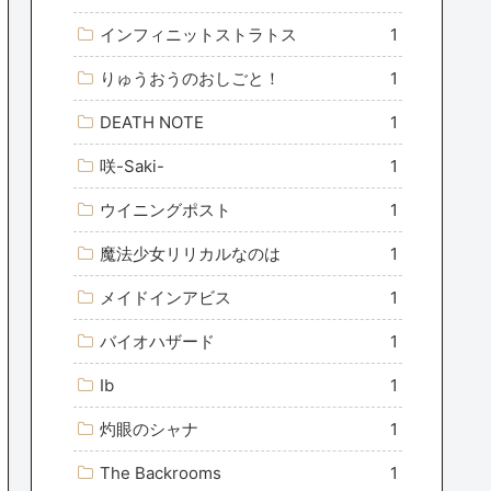
インフィニットストラトス
1
りゅうおうのおしごと！
1
DEATH NOTE
1
咲-Saki-
1
ウイニングポスト
1
魔法少女リリカルなのは
1
メイドインアビス
1
バイオハザード
1
Ib
1
灼眼のシャナ
1
The Backrooms
1