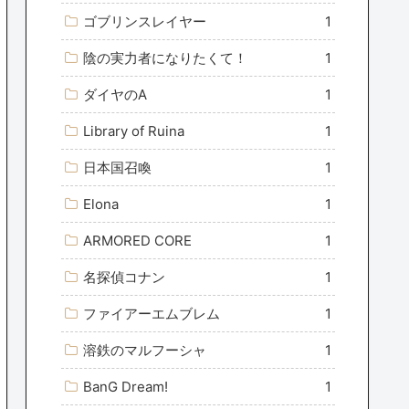
ゴブリンスレイヤー
1
陰の実力者になりたくて！
1
ダイヤのA
1
Library of Ruina
1
日本国召喚
1
Elona
1
ARMORED CORE
1
名探偵コナン
1
ファイアーエムブレム
1
溶鉄のマルフーシャ
1
BanG Dream!
1