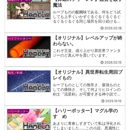
魔法
ループものの醍醐味である、何をどう試
しても上手くいかずぐるぐるぐるぐるぐ
るぐるぐるぐる同じ場所を回り続ける現
象が見れます。
2026.02.18
【オリジナル】レベルアップが終
ハイファンタジー
わらない。
これぞ王道、成り上がり異世界ファンタ
ジーのど真ん中を貫いています。
2026.02.15
【オリジナル】異世界転生周回プ
転生／転移
レイもの
ループものとしての無常さ、最強ものと
しての痛快さ、そして何よりヒロインの
剣士『流星剣』が可愛すぎる神小説で
す。
2025.10.15
【ハリーポッター】マグル学の
ハリーポッター
すゝめ
あまりに青春しすぎていて私は浄化され
てしまいました……この小説、悪属性に