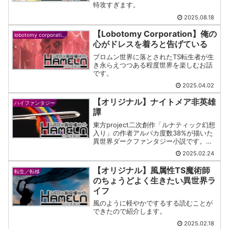
特攻すぎます。
2025.08.18
【Lobotomy Corporation】俺の
lobotomy corporation
心がドレスを着ろと告げている
プロムン世界に落とされたTS転生者が生
き永らえつつある程度世界を楽しむお話
です。
2025.04.02
【オリジナル】ナイトメア非英雄
ハイファンタジー
譚
東方project二次創作「ルナティック幻想
入り」の作者アルパカ度数38%が描いた
異世界ダークファンタジー小説です。も
うこの時点で相当なヤバさであることは
2025.02.24
お気づきでしょう。ええ、恐ろしかった
です。
【オリジナル】風属性TS魔術師
転生／転移
のちょうどよく生きたい異世界ラ
イフ
風のように軽やかでするする読むことが
できたので紹介します。
2025.02.18