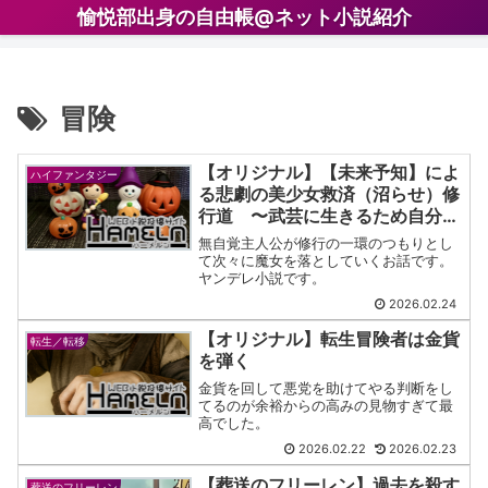
愉悦部出身の自由帳@ネット小説紹介
冒険
【オリジナル】【未来予知】によ
ハイファンタジー
る悲劇の美少女救済（沼らせ）修
行道 〜武芸に生きるため自分勝
手に世界滅亡の種『魔女』たちを
無自覚主人公が修行の一環のつもりとし
助けた結果、執着されて救世主と
て次々に魔女を落としていくお話です。
ヤンデレ小説です。
崇められる〜
2026.02.24
【オリジナル】転生冒険者は金貨
転生／転移
を弾く
金貨を回して悪党を助けてやる判断をし
てるのが余裕からの高みの見物すぎて最
高でした。
2026.02.22
2026.02.23
【葬送のフリーレン】過去を殺す
葬送のフリーレン