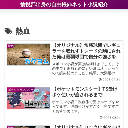
愉悦部出身の自由帳@ネット小説紹介
熱血
【オリジナル】常勝球団でレギュ
現代
ラーを取れずトレードの駒にされ
た俺は最弱球団で自分の強さを証
明する
スポコン小説が実は結構好きでして、そ
の中でも追放ものに近い形は珍しかった
ので読み始めました。結果、大満足の内
容でした。
2026.02.21
【ポケットモンスター】TS受け
ポケットモンスター
ポケ使いが崩されるまで
ポケモン小説二次創作で受けループをや
ってます。理由付けがすごく丁寧ですご
くおすすめです。
2025.08.11
【オリジナル】ロックにギターは
現代