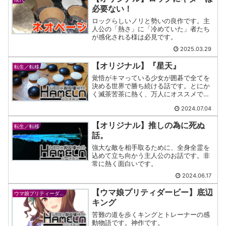
必要ない！
ロックらしいノリと勢いの良作です。主
人公の「熱さ」に「冷めていた」者たち
が感化される様は必見です。
2025.03.29
【オリジナル】『星天』
転生／転移
覚悟がキマっている少女が囲碁で全てを
決める世界で勝ち続ける話です。とにか
く滅茶苦茶に熱く、万人にオススメでき
る傑作です。
2024.07.04
【オリジナル】推しの為に死ぬ
転生／転移
話。
強大な敵を相手取るために、全身全霊を
込めて立ち向かう主人公のお話です。非
常に熱く面白いです。
2024.06.17
【ウマ娘プリティダービー】底辺
ウマ娘プリティーダービー
キング
苦難の道を歩くキングとトレーナーの感
動物語です。神作です。