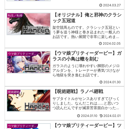
2024.03.27
【オリジナル】俺と邪神のクラシ
転生／転移
ック五冠道
架空競馬ものです。クラシック五冠とい
う夢を追う神様と巻き込まれた一般人の
お話です。熱い展開で非常に楽しめまし
た。
2024.02.05
【ウマ娘プリティーダービー】ガ
ウマ娘プリティーダービー
ラスの小鳥は轍を刻む
ガラスのように壊れやすい脚部のメジロ
アルダンを、トレーナーが勇気づけなが
ら地獄を突き進むお話です。
2024.01.30
【呪術廻戦】ラノベ廻戦
呪術廻戦
サブタイトルがセンスありすぎてびっく
りしました。なんだこれは……と思いつ
つ読んだんですが滅茶苦茶面白かったで
す。
2024.01.10
2024.02.01
【ウマ娘プリティーダービー】ツ
ウマ娘プリティーダービー