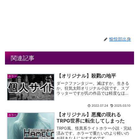
愉悦部出身
関連記事
【オリジナル】殺戮の地平
ホラー
ダークファンタジー。滅ぼすか、生きる
か。狂気太郎オリジナル小説です。スプ
ラッターですが氏の作品では軽度なほう
です。１９９８年～２００２年に書かれ
た小説ですので、だいぶ昔の作品です。
2022.07.24
2025.03.10
ただ面白さはピカイチで、久しぶりに読
み返したら一気読みしちゃ...
【オリジナル】悪魔の現れる
ホラー
TRPG世界に転生してしまった
TRPG風、怪異系ライトホラー小説・完結
済みです。ホラーで重たいのより軽いの
が好きな人におすすめです。