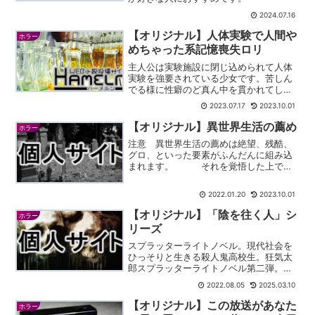
2024.07.16
【オリジナル】人体実験で人間や
ホラー
めちゃった系記憶喪失ロリ
主人公は実験施設に閉じ込められて人体
実験を強要されている少女です。苦しん
でる様に性癖のど真ん中を貫かれてしま
いました。今後どう話が転んでいくの
2023.07.17
2023.10.01
か、楽しみにしています。
【オリジナル】異世界生活の薦め
ホラー
注意 異世界生活の薦めは絶望、残酷、
グロ、といった要素がふんだんに組み込
まれます。 それを覚悟した上で拝
読ください。当方はそれに関して苦情
は、殆ど受け入れません。 あまり
2022.01.20
2023.10.01
規制とかしたく無いんので禁止などには
しませんが、異世界生活の薦...
【オリジナル】「陰を往く人」シ
ホラー
リーズ
スプラッターライトノベル。現代社会を
ひっそりと生きる殺人鬼高校生。狂気太
郎スプラッターライトノベル第二弾。殺
人鬼高校生の奮闘。狂気太郎スプラッタ
2022.08.05
2025.03.10
ーライトノベル第三弾。殺人鬼高校生の
危機。狂気太郎スプラッターライトノベ
【オリジナル】この放送があなた
ホラー
ル第四弾。殺人鬼高校生、...