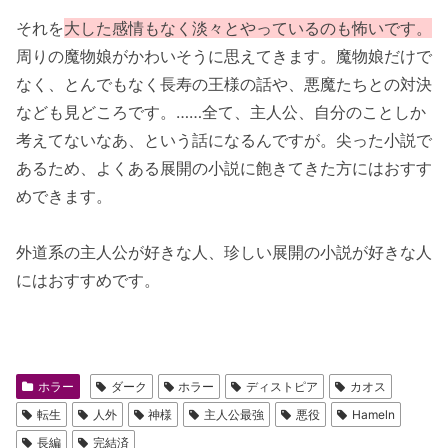
それを
大した感情もなく淡々とやっているのも怖いです。
周りの魔物娘がかわいそうに思えてきます。魔物娘だけで
なく、とんでもなく長寿の王様の話や、悪魔たちとの対決
なども見どころです。……全て、主人公、自分のことしか
考えてないなあ、という話になるんですが。尖った小説で
あるため、よくある展開の小説に飽きてきた方にはおすす
めできます。
外道系の主人公が好きな人、珍しい展開の小説が好きな人
にはおすすめです。
ホラー
ダーク
ホラー
ディストピア
カオス
転生
人外
神様
主人公最強
悪役
Hameln
長編
完結済