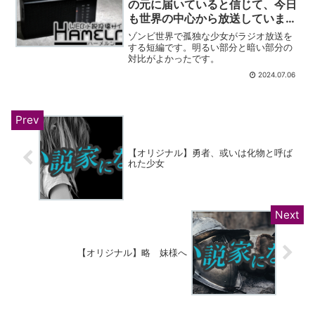
の元に届いていると信じて、今日
も世界の中心から放送していま
す。
ゾンビ世界で孤独な少女がラジオ放送を
する短編です。明るい部分と暗い部分の
対比がよかったです。
2024.07.06
【オリジナル】勇者、或いは化物と呼ば
れた少女
【オリジナル】略 妹様へ