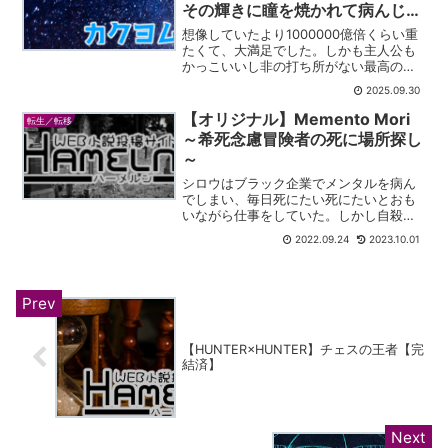
その輝きに瞳を焼かれて病んじゃ
ったパーティー
想像していたより1000000億倍くらい重
たくて、大満足でした。しかも主人公も
かっこいいし非の打ち所がない最高の作
品です。
2025.09.30
【オリジナル】Memento Mori
転生／転移
～希死念慮冒険者の死に場所探し
～
シロウはブラック企業でメンタルを病ん
でしまい、毎日死にたい死にたいとおも
いながら仕事をしていた。しかし自殺は
できない。怖いからだ。殺されるのはい
2022.09.24
2023.10.01
いが、自分から死ぬのはおっかない。そ
れに、日々が辛いからといって自殺し
て、誰が泣いてくれるのか。...
【HUNTER×HUNTER】チェスの王者【完
結済】