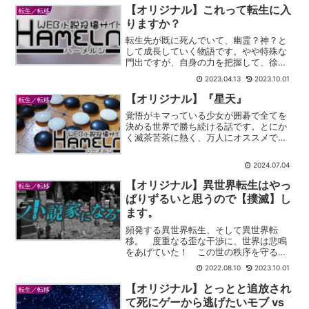
ています。
【オリジナル】これって転生に入
転生／転移
りますか？
転生先が既に死んでいて、幽霊？神？と
して成長していく物語です。やや特殊な
門出ですが、自身の力を把握して、徐々
に力をつけていく様はテンプレで安心し
2023.04.13
2023.10.01
て読むことが出来ます。
【オリジナル】『星天』
転生／転移
覚悟がキマっている少女が囲碁で全てを
決める世界で勝ち続ける話です。とにか
く滅茶苦茶に熱く、万人にオススメでき
る傑作です。
2024.07.04
【オリジナル】異世界転生はやっ
転生／転移
ぱりずるいと思うので【撲滅】し
ます。
頻発する異世界転生、そして異世界転
移。 度重なる歪な干渉に、世界は悲鳴
をあげていた！ この世の秩序を守るた
め、ある時はチート勇者に悠然と立ち向
2022.08.10
2023.10.01
かい、ある時はユニークスキル持ちのモ
ンスターとの激闘を制し、またある時は
【オリジナル】とっとと追放され
転生／転移
カードゲームで世界を救う(...
て死にゲーから逃げたいモブ vs