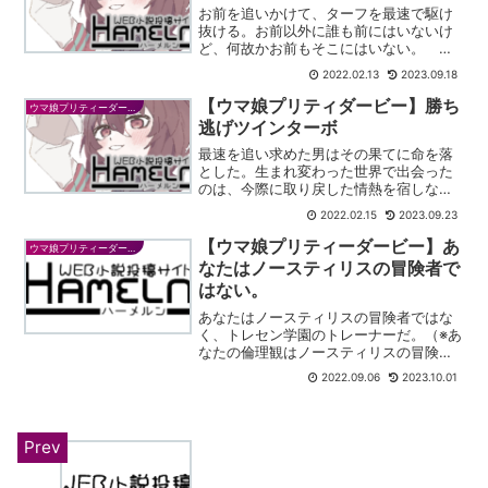
お前を追いかけて、ターフを最速で駆け
抜ける。お前以外に誰も前にはいないけ
ど、何故かお前もそこにはいない。 な
あ、『英雄』。教えてくれよ。奇跡に一
2022.02.13
2023.09.18
番近い馬がお前なら、お前に一番近い馬
だった俺は、一体何なんだ？ ──ディー
【ウマ娘プリティダービー】勝ち
ウマ娘プリティーダービー
プインパクトに成り代わ...
逃げツインターボ
最速を追い求めた男はその果てに命を落
とした。生まれ変わった世界で出会った
のは、今際に取り戻した情熱を宿しなが
らも埋もれつつある小さな――ウマ娘。
2022.02.15
2023.09.23
名をツインターボ。のちに誰も成し得な
かった最速を戴く、唯一抜きんでて並ぶ
【ウマ娘プリティーダービー】あ
ウマ娘プリティーダービー
もの無きウマ娘である。※...
なたはノースティリスの冒険者で
はない。
あなたはノースティリスの冒険者ではな
く、トレセン学園のトレーナーだ。（※あ
なたの倫理観はノースティリスの冒険者
だ。故に殺害・暴力・窃盗・税金滞納・
2022.09.06
2023.10.01
核攻撃・仲間＝ペット・下着の投擲とい
った言動をとることに疑問を抱くことは
なく、馬・サラブレッド...