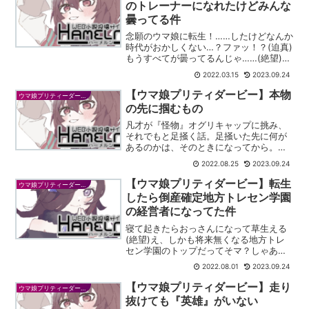
のトレーナーになれたけどみんな
曇ってる件
念願のウマ娘に転生！……したけどなんか
時代がおかしくない…？ファッ！？(迫真)
もうすべてが曇ってるんじゃ……(絶望)こ
れは、常にテンションをハイにしていな
2022.03.15
2023.09.24
いとやっていけない(意味深)TS転生を果
たした外見ウマ娘中身男のトレーナー
【ウマ娘プリティダービー】本物
ウマ娘プリティーダービー
が、時代に抗...
の先に掴むもの
凡才が『怪物』オグリキャップに挑み、
それでもと足掻く話。足掻いた先に何が
あるのかは、そのときになってから。う
だつの上がらないヒトが馬に転生。その
2022.08.25
2023.09.24
後更にウマ娘へ。ハーメルンではよくあ
る何番煎じか。競走馬編もウマ娘編も、
【ウマ娘プリティダービー】転生
ウマ娘プリティーダービー
オリ主はぶっちゃけ「まあ...
したら倒産確定地方トレセン学園
の経営者になってた件
寝て起きたらおっさんになって草生える
(絶望)え、しかも将来無くなる地方トレ
セン学園のトップだってそマ？しゃあね
ぇ！未来知識フル活用してなんとかする
2022.08.01
2023.09.24
しかねぇ！！※迫りくる確定申告！増える
赤字！減る黒字！そんな超ピンチな状況
【ウマ娘プリティダービー】走り
ウマ娘プリティーダービー
から、未来知識を生か...
抜けても『英雄』がいない