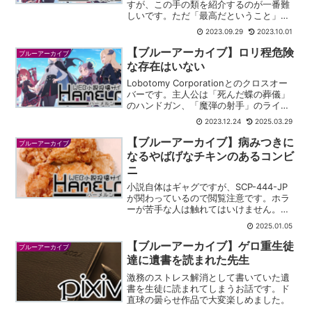
すが、この手の類を紹介するのが一番難
しいです。ただ「最高だということ」は
確実に保証できます。
2023.09.29
2023.10.01
【ブルーアーカイブ】ロリ程危険
ブルーアーカイブ
な存在はいない
Lobotomy Corporationとのクロスオー
バーです。主人公は「死んだ蝶の葬儀」
のハンドガン、「魔弾の射手」のライフ
ルという２つのE.G.O武器を手にキヴォ
2023.12.24
2025.03.29
トスに降り立ちます。
【ブルーアーカイブ】病みつきに
ブルーアーカイブ
なるやばげなチキンのあるコンビ
ニ
小説自体はギャグですが、SCP-444-JP
が関わっているので閲覧注意です。ホラ
ーが苦手な人は触れてはいけません。調
べてもいけません。決して見てはなりま
2025.01.05
せん。
【ブルーアーカイブ】ゲロ重生徒
ブルーアーカイブ
達に遺書を読まれた先生
激務のストレス解消として書いていた遺
書を生徒に読まれてしまうお話です。ド
直球の曇らせ作品で大変楽しめました。