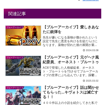
関連記事
【ブルーアーカイブ】愛しきあな
ブルーアーカイブ
たに銃弾を
先生が嫌いになる薬物が撒かれたという
設定で先生に悪意を向ける生徒だらけに
なります。薬物が切れた後の展開が素敵
です。
2024.03.08
【ブルーアーカイブ】元ゲヘナ風
ブルーアーカイブ
紀委員、オーネスト・ブルートゥ
AC6で登場した人格破綻者、オーネス
ト・ブルートゥをTSさせてブルーアーカ
イブの世界にぶち込んでいます。躁鬱病
のような情緒のジェットコースタ―を作
2025.03.02
り上げるsilvie氏が書かれています。
【ブルーアーカイブ】話は聞かせ
ブルーアーカイブ
てもらった…キヴォトスは滅亡す
る！！
４００作以上の小説を紹介してきた私で