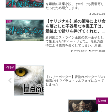
令嬢婚約破棄小説、その中でも憂鬱寄り
だったため紹介します。
2024.07.08
【オリジナル】弟の策略により命
恋愛
を落とした不器用な冷害王子は、
最後まで祈りを捧げてくれた、婚
約破棄した不器用な侯爵令嬢のた
新興国エストライン王国の第一王子とし
めに二度目の人生で奮闘した結
て生まれた“ディートリヒ”は、母親の虐
待により感情を失くしてしまい、周囲か
果、賢王になりました
らは“冷害王子”と揶揄されていた。 デ
2022.03.16
2023.10.01
ィートリヒが十三歳を迎えた頃、一人の
少女に出逢う。 それは、フリーデンラ
イヒ侯爵家の令嬢でデ...
【ハリーポッター】音割れポッターBBの
知識だけでドラコ・マルフォイになって
しまった