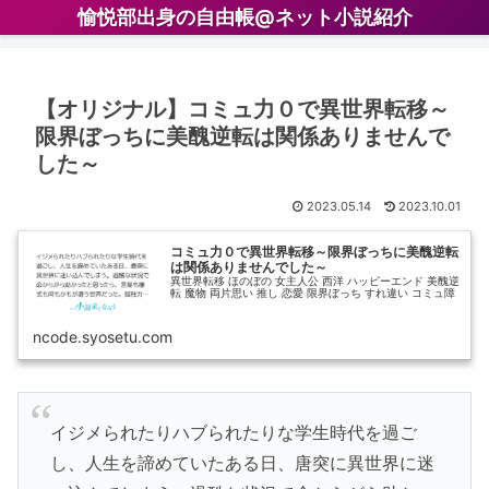
愉悦部出身の自由帳@ネット小説紹介
【オリジナル】コミュ力０で異世界転移～
限界ぼっちに美醜逆転は関係ありませんで
した～
2023.05.14
2023.10.01
コミュ力０で異世界転移～限界ぼっちに美醜逆転
は関係ありませんでした～
異世界転移 ほのぼの 女主人公 西洋 ハッピーエンド 美醜逆
転 魔物 両片思い 推し 恋愛 限界ぼっち すれ違い コミュ障
ncode.syosetu.com
イジメられたりハブられたりな学生時代を過ご
し、人生を諦めていたある日、唐突に異世界に迷