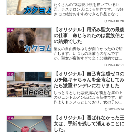
たくさんのTS恋愛小説を描いている巨
匠、テステロン氏による新作です。TS好
きには絶対おすすめできる作品となって
おります。
2024.01.28
【オリジナル】用済み聖女の最後
恋愛
の仕事 命じられたのは蛮族伯と
の結婚でした
聖女の自由奔放ぶりが面白かったので紹
介します。いつもの追放ものなんです
が、聖女が蛮族すぎて全く悲観的ではあ
りません。ギャグ全振りです。
2024.02.21
【オリジナル】自己肯定感ゼロの
恋愛
ガチ陰キャちゃんを全肯定してみ
たら激重ヤンデレになりました
しっとりとした恋愛描写が得意な崖の上
のジェントルメン氏による新作です。前
作よりもジメっとしており、女の子の孤
独さ、弱さが全面に出ています。
2024.05.14
【オリジナル】選ばれなかった王
恋愛
女は、手紙を残して消えることに
した。