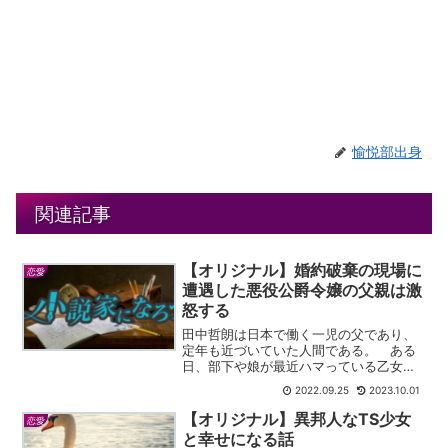
愉悦部出身
関連記事
【オリジナル】婚約破棄の現場に
恋愛
遭遇した悪役公爵令嬢の父親は激
怒する
田中哲朗は日本で働く一児の父であり、
定年も近づいていた人間である。 ある
日、部下や娘が最近ハマっている乙女ゲ
ームの内容を教えてもらった。 理解の
2022.09.25
2023.10.01
できないことが多かったが、悪役令嬢が
９歳と１７歳の時に婚約破棄されるとい
【オリジナル】異邦人なTS少女
恋愛
う内容が妙に耳に残った。...
と幸せになる話