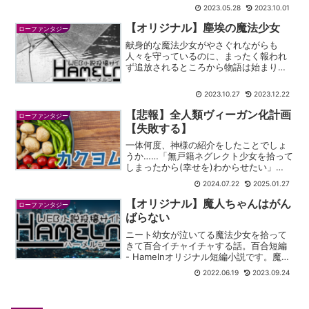
2023.05.28
2023.10.01
【オリジナル】塵埃の魔法少女
ローファンタジー
献身的な魔法少女がやさぐれながらも
人々を守っているのに、まったく報われ
ず追放されるところから物語は始まりま
す。曇らせ王道、正義と悪、達成感とや
るせなさ、全てが混ざり合っていて素晴
2023.10.27
2023.12.22
らしい小説です。
【悲報】全人類ヴィーガン化計画
ローファンタジー
【失敗する】
一体何度、神様の紹介をしたことでしょ
うか……「無戸籍ネグレクト少女を拾って
しまったから(幸せを)わからせたい」
「悠久の賢者ベネディクトゥスはそろそ
2024.07.22
2025.01.27
ろ死にたい」などの曇らせ・愉悦小説を
書いておられる邪神、エテンジオール氏
【オリジナル】魔人ちゃんはがん
ローファンタジー
による短編です。
ばらない
ニート幼女が泣いてる魔法少女を拾って
きて百合イチャイチャする話。百合短編
- Hamelnオリジナル短編小説です。魔法
少女百合ものです。魔人が家庭環境が悪
2022.06.19
2023.09.24
い魔法少女を拾って、お互いに絆されて
いく話です。最初はイヤイヤ受け入れて
いた魔人ですが...