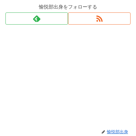
愉悦部出身をフォローする
愉悦部出身