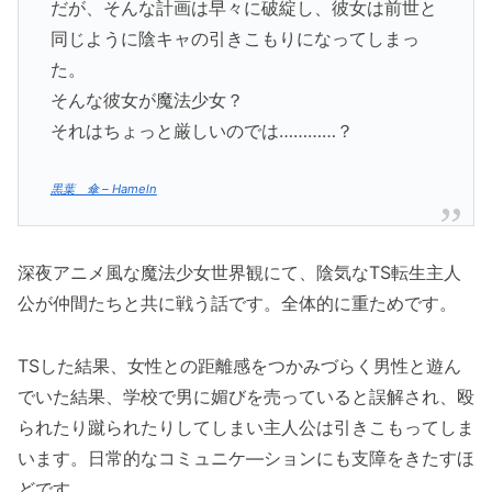
だが、そんな計画は早々に破綻し、彼女は前世と
同じように陰キャの引きこもりになってしまっ
た。
そんな彼女が魔法少女？
それはちょっと厳しいのでは…………？
黒葉 傘 – Hameln
深夜アニメ風な魔法少女世界観にて、陰気なTS転生主人
公が仲間たちと共に戦う話です。全体的に重ためです。
TSした結果、女性との距離感をつかみづらく男性と遊ん
でいた結果、学校で男に媚びを売っていると誤解され、殴
られたり蹴られたりしてしまい主人公は引きこもってしま
います。日常的なコミュニケ―ションにも支障をきたすほ
どです。