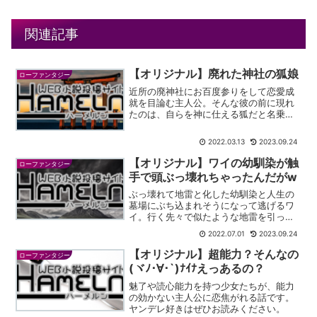
関連記事
【オリジナル】廃れた神社の狐娘
ローファンタジー
近所の廃神社にお百度参りをして恋愛成
就を目論む主人公。そんな彼の前に現れ
たのは、自らを神に仕える狐だと名乗る
少女だった。ふーてんもどき - Hamelnオ
リジナル小説です。現代のじゃロリで
2022.03.13
2023.09.24
す。私は狐娘が好きです。バリキオスさ
んという作者が書...
【オリジナル】ワイの幼馴染が触
ローファンタジー
手で頭ぶっ壊れちゃったんだがw
ぶっ壊れて地雷と化した幼馴染と人生の
墓場にぶち込まれそうになって逃げるワ
イ。行く先々で似たような地雷を引っか
けて、無事爆死ｗｗ胡椒こしょこしょ -
2022.07.01
2023.09.24
Hameln(2023年9月24日追記)投稿者によ
り削除されております。復活を願い、リ
【オリジナル】超能力？そんなの
ローファンタジー
ンクは...
(ヾﾉ･∀･`)ﾅｲﾅえっあるの？
魅了や読心能力を持つ少女たちが、能力
の効かない主人公に恋焦がれる話です。
ヤンデレ好きはぜひお読みください。