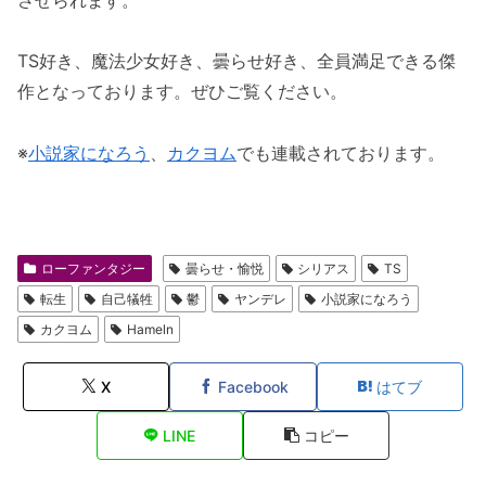
TS好き、魔法少女好き、曇らせ好き、全員満足できる傑
作となっております。ぜひご覧ください。
※
小説家になろう
、
カクヨム
でも連載されております。
ローファンタジー
曇らせ・愉悦
シリアス
TS
転生
自己犠牲
鬱
ヤンデレ
小説家になろう
カクヨム
Hameln
X
Facebook
はてブ
LINE
コピー