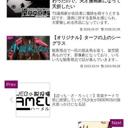
わったので、天才漫画家になって
夭折したい
TS漫画家が全読者に傷跡を残そうとする
話です。漫画に対する妄執を感じられ、
大変愉しめる作品になっています。
2026.02.07
2026.02.09
【オリジナル】ターフの上のシー
現代
グラス
観客視点で一匹の競走馬を追う、架空競
馬ものです。群像劇となっており、いろ
いろな観客視点で話が進んでいきます。
話が進めば進むほど熱い展開で、涙が零
2023.03.14
2023.09.28
れました。架空競馬の傑作です。
【ぼっち・ざ・ろっく！】音楽チートで
世に絶望していたTS少女がSIDEROSの強
火追っかけになる話