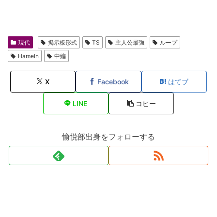
現代
掲示板形式
TS
主人公最強
ループ
Hameln
中編
X
Facebook
はてブ
LINE
コピー
愉悦部出身をフォローする