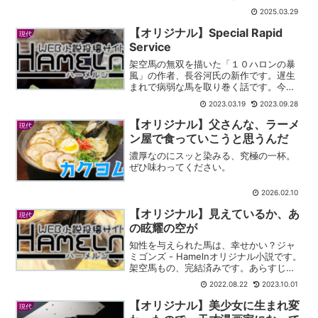
2025.03.29
【オリジナル】Special Rapid
現代
Service
架空馬の無双を描いた「１０ハロンの暴
風」の作者、長谷河氏の新作です。遅生
まれで病弱な馬を取り巻く話です。今後
稀代の名馬になっていくでしょう。
2023.03.19
2023.09.28
【オリジナル】父さんな、ラーメ
現代
ン屋で食っていこうと思うんだ
濃厚なのにスッと染みる、究極の一杯。
ぜひ味わってください。
2026.02.10
【オリジナル】見えているか、あ
現代
の眩耀の空が
知性を与えられた馬は、幸せかい？ジャ
ミゴンズ - Hamelnオリジナル小説です。
架空馬もの、完結済みです。あらすじ知
性を与えられて、通常より賢い馬が主人
2022.08.22
2023.10.01
公です。自身のアイデンティティに苦し
められ、人と馬、どちらも拒否して苛立
【オリジナル】美少女に生まれ変
現代
ちを抑えられな...