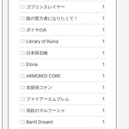
ゴブリンスレイヤー
1
陰の実力者になりたくて！
1
ダイヤのA
1
Library of Ruina
1
日本国召喚
1
Elona
1
ARMORED CORE
1
名探偵コナン
1
ファイアーエムブレム
1
溶鉄のマルフーシャ
1
BanG Dream!
1