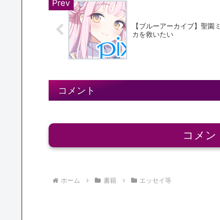
【ブルーアーカイブ】聖園
カを救いたい
コメント
コメン
ホーム
書籍
エッセイ等