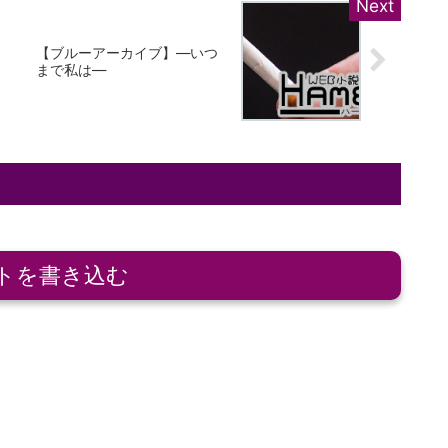
ミ
【ブルーアーカイブ】―いつ
まで私は―
トを書き込む