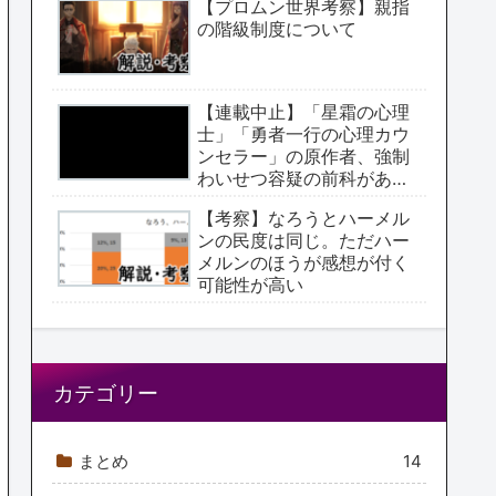
【プロムン世界考察】親指
の階級制度について
【連載中止】「星霜の心理
士」「勇者一行の心理カウ
ンセラー」の原作者、強制
わいせつ容疑の前科があっ
た【アクタージュ原作者】
【考察】なろうとハーメル
ンの民度は同じ。ただハー
メルンのほうが感想が付く
可能性が高い
カテゴリー
まとめ
14