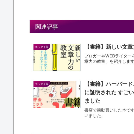
関連記事
【書籍】新しい文章
エッセイ等
ブロガーやWEBライター
章力の教室」を紹介しま
【書籍】ハーバード
エッセイ等
に証明された すごい
ました
書店で衝動買いした本で
いました。