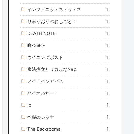
インフィニットストラトス
1
りゅうおうのおしごと！
1
DEATH NOTE
1
咲-Saki-
1
ウイニングポスト
1
魔法少女リリカルなのは
1
メイドインアビス
1
バイオハザード
1
Ib
1
灼眼のシャナ
1
The Backrooms
1