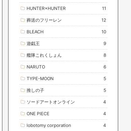
HUNTER×HUNTER
11
葬送のフリーレン
12
BLEACH
10
遊戯王
9
艦隊これくしょん
8
NARUTO
6
TYPE-MOON
5
推しの子
5
ソードアートオンライン
4
ONE PIECE
4
lobotomy corporation
4