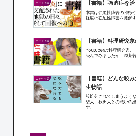
【書籍】強迫症を治
エッセイ等
本書は強迫性障害の特徴
軽度の強迫性障害を寛解
【書籍】料理研究家
エッセイ等
Youtuberの料理研
読んでみましたが、滅茶
【書籍】どんな咬み
エッセイ等
生物語
殺処分されてしまうよう
型犬、秋田犬との戦いの
す。