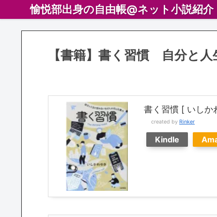
愉悦部出身の自由帳@ネット小説紹介
【書籍】書く習慣 自分と人
書く習慣 [ いしか
created by
Rinker
Kindle
Am