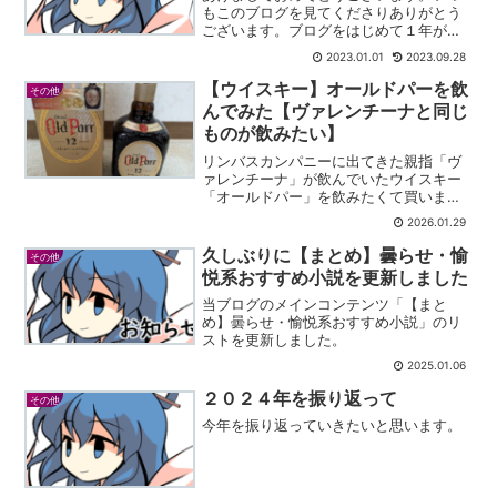
もこのブログを見てくださりありがとう
ございます。ブログをはじめて１年が経
ちました。１年間に２７７回投稿してお
2023.01.01
2023.09.28
り、３／４の頻度で更新してます。正直
１年間続けれた自分をほめたいです。ホ
【ウイスキー】オールドパーを飲
その他
ームページの更新はなかな...
んでみた【ヴァレンチーナと同じ
ものが飲みたい】
リンバスカンパニーに出てきた親指「ヴ
ァレンチーナ」が飲んでいたウイスキー
「オールドパー」を飲みたくて買いまし
た！！！！！！！！！！
2026.01.29
久しぶりに【まとめ】曇らせ・愉
その他
悦系おすすめ小説を更新しました
当ブログのメインコンテンツ「【まと
め】曇らせ・愉悦系おすすめ小説」のリ
ストを更新しました。
2025.01.06
２０２４年を振り返って
その他
今年を振り返っていきたいと思います。