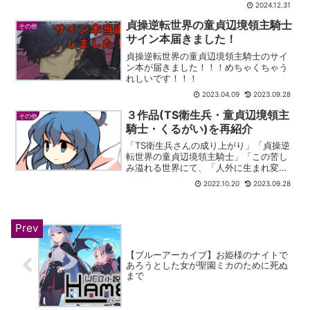
2024.12.31
貞操逆転世界の童貞辺境領主騎士
その他
サイン本届きました！
貞操逆転世界の童貞辺境領主騎士のサイ
ン本が届きました！！！めちゃくちゃう
れしいです！！！
2023.04.09
2023.09.28
３作品(TS衛生兵・童貞辺境領主
その他
騎士・くるがい)を再紹介
「TS衛生兵さんの成り上がり」「貞操逆
転世界の童貞辺境領主騎士」「この苦し
み溢れる世界にて、「人外に生まれ変わ
ってよかった」」の３つを再紹介しま
2022.10.20
2023.09.28
す。最近更新されていて、とても面白い
ため、改めて紹介したくなりました。TS
衛生兵さんの成り上がり...
【ブルーアーカイブ】お姫様のナイトで
あろうとした女が聖園ミカのために死ぬ
まで