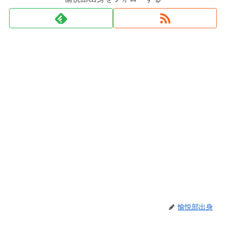
愉悦部出身