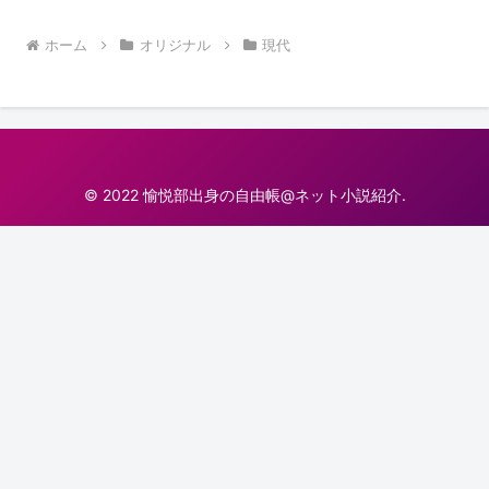
ホーム
オリジナル
現代
© 2022 愉悦部出身の自由帳@ネット小説紹介.