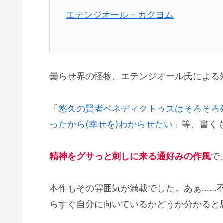
エテンジオール – カクヨム
曇らせ界の怪物、エテンジオール氏による
「
悠久の賢者ベネディクトゥスはそろそろ
ったから(幸せを)わからせたい
」等、書く
精神をグサっと刺しに来る通好みの作風
で
本作もその雰囲気が満載でした。あぁ……
らすぐ自分に向いているかどうか分かると