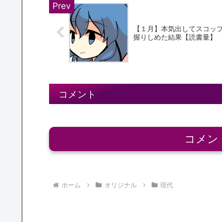
【１月】本気出してスコッ
握りしめた結果【読書量】
コメント
コメン
ホーム
オリジナル
現代