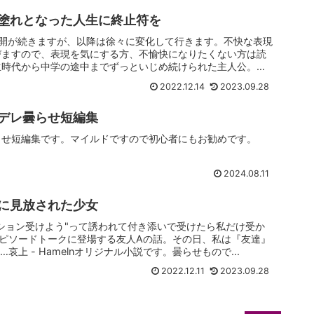
塗れとなった人生に終止符を
鬱展開が続きますが、以降は徐々に変化して行きます。不快な表現
びますので、表現を気にする方、不愉快になりたくない方は読
生時代から中学の途中までずっといじめ続けられた主人公。
2022.12.14
2023.09.28
デレ曇らせ短編集
らせ短編集です。マイルドですので初心者にもお勧めです。
2024.08.11
に見放された少女
ション受けよう"って誘われて付き添いで受けたら私だけ受か
ピソードトークに登場する友人Aの話。その日、私は『友達』
上 - Hamelnオリジナル小説です。曇らせもので...
2022.12.11
2023.09.28