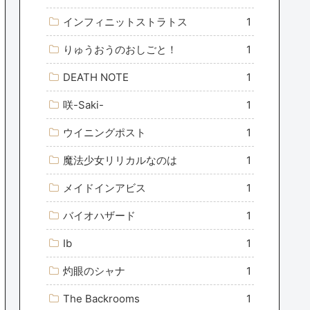
インフィニットストラトス
1
りゅうおうのおしごと！
1
DEATH NOTE
1
咲-Saki-
1
ウイニングポスト
1
魔法少女リリカルなのは
1
メイドインアビス
1
バイオハザード
1
Ib
1
灼眼のシャナ
1
The Backrooms
1