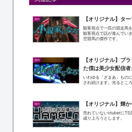
【オリジナル】ター
現代
観客視点で一匹の競走馬
観客視点で話が進んでい
空競馬の傑作です。
【オリジナル】ブラ
現代
た僕は美少女配信者
いわゆる「ざまあ」もの
され続けます。光るとこ
【オリジナル】輝か
現代
売れていないvtuberに
成り上ろうとします。