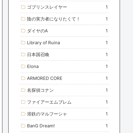
ゴブリンスレイヤー
1
陰の実力者になりたくて！
1
ダイヤのA
1
Library of Ruina
1
日本国召喚
1
Elona
1
ARMORED CORE
1
名探偵コナン
1
ファイアーエムブレム
1
溶鉄のマルフーシャ
1
BanG Dream!
1