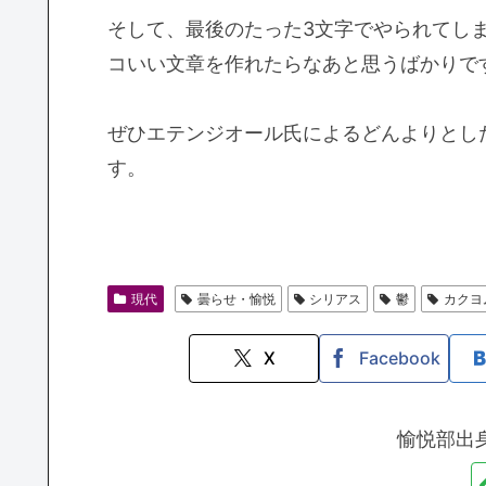
そして、最後のたった3文字でやられてし
コいい文章を作れたらなあと思うばかりで
ぜひエテンジオール氏によるどんよりとし
す。
現代
曇らせ・愉悦
シリアス
鬱
カクヨ
X
Facebook
愉悦部出