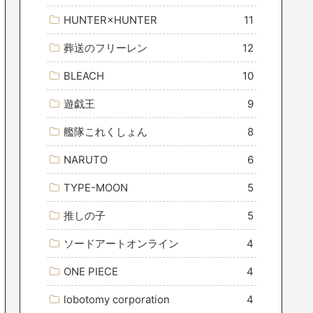
HUNTER×HUNTER
11
葬送のフリーレン
12
BLEACH
10
遊戯王
9
艦隊これくしょん
8
NARUTO
6
TYPE-MOON
5
推しの子
5
ソードアートオンライン
4
ONE PIECE
4
lobotomy corporation
4