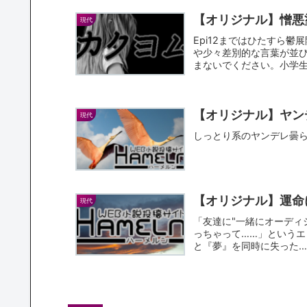
【オリジナル】憎悪
現代
Epi12まではひたすら
や少々差別的な言葉が並
まないでください。小学
教...
【オリジナル】ヤン
現代
しっとり系のヤンデレ曇
【オリジナル】運命
現代
「友達に"一緒にオーディ
っちゃって……」というエ
と『夢』を同時に失った……哀