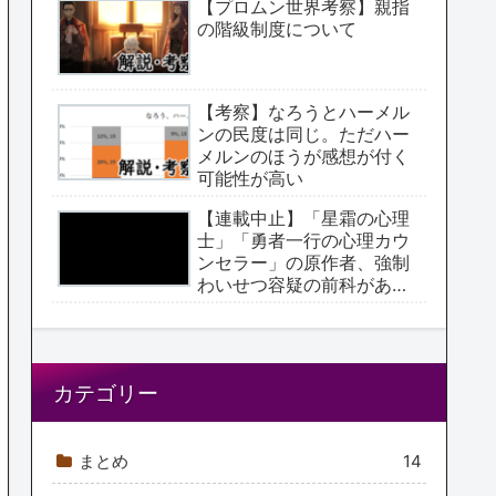
【プロムン世界考察】親指
の階級制度について
【考察】なろうとハーメル
ンの民度は同じ。ただハー
メルンのほうが感想が付く
可能性が高い
【連載中止】「星霜の心理
士」「勇者一行の心理カウ
ンセラー」の原作者、強制
わいせつ容疑の前科があっ
た【アクタージュ原作者】
カテゴリー
まとめ
14