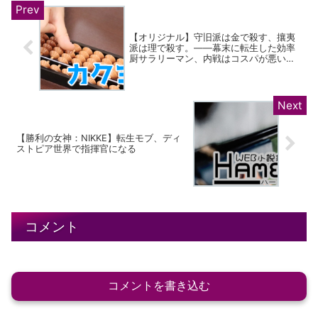
【オリジナル】守旧派は金で殺す、攘夷
派は理で殺す。――幕末に転生した効率
厨サラリーマン、内戦はコスパが悪いの
で和算と裏金で歴史を書き換える
【勝利の女神：NIKKE】転生モブ、ディ
ストピア世界で指揮官になる
コメント
コメントを書き込む