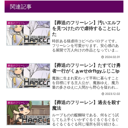
関連記事
【葬送のフリーレン】汚いエルフ
葬送のフリーレン
を見つけたので虐待することにし
た
時折ある猫虐待コピペのパロディです。
フリーレンを可愛がります。安心感のあ
る展開で万人向けの作品となっていまし
た。
2024.02.01
【葬送のフリーレン】たすてけ勇
葬送のフリーレン
者一行がくぁwせdrftgyふじこlp
魔族に生まれ変わって平和に暮らすこと
を目標にする主人公が、魔族ゆえ、魔力
量の多さゆえに人間から野心を疑われ警
戒されます。往年の勘違いものの息吹を
2023.12.02
感じる作品です。
【葬送のフリーレン】過去を殺す
葬送のフリーレン
魔法
ループものの醍醐味である、何をどう試
しても上手くいかずぐるぐるぐるぐるぐ
るぐるぐるぐる同じ場所を回り続ける現