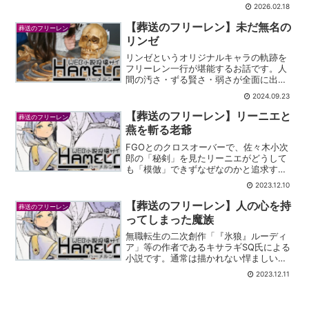
象が見れます。
2026.02.18
【葬送のフリーレン】未だ無名の
葬送のフリーレン
リンゼ
リンゼというオリジナルキャラの軌跡を
フリーレン一行が堪能するお話です。人
間の汚さ・ずる賢さ・弱さが全面に出て
いて愉しめる作品になっています。
2024.09.23
【葬送のフリーレン】リーニエと
葬送のフリーレン
燕を斬る老爺
FGOとのクロスオーバーで、佐々木小次
郎の「秘剣」を見たリーニエがどうして
も「模倣」できずなぜなのかと追求する
話です。完結済みです。
2023.12.10
【葬送のフリーレン】人の心を持
葬送のフリーレン
ってしまった魔族
無職転生の二次創作「『氷狼』ルーディ
ア」等の作者であるキサラギSQ氏による
小説です。通常は描かれない悍ましいシ
ーンが多く閲覧注意です。
2023.12.11