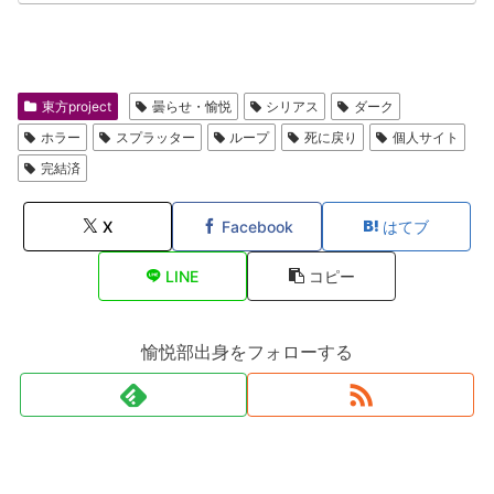
東方project
曇らせ・愉悦
シリアス
ダーク
ホラー
スプラッター
ループ
死に戻り
個人サイト
完結済
X
Facebook
はてブ
LINE
コピー
愉悦部出身をフォローする