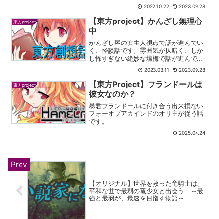
です。あらすじレミリアに憑依した主人
2022.10.22
2023.09.28
公が生まれた瞬間に捨てられ孤児として
人間に育てられます。能力が変わって...
【東方project】かんざし無理心
東方project
中
かんざし屋の女主人視点で話が進んでい
く、怪談話です。雰囲気が仄暗く、しか
し怖すぎない絶妙な塩梅で話が進んでい
きます。
2023.03.11
2023.09.28
【東方Project】フランドールは
東方project
彼女なのか？
暴君フランドールに付き合う出来損ない
フォーオブアカインドのオリ主が従う話
です。
2025.04.24
【オリジナル】世界を救った竜騎士は、
平和な世で最弱の竜少女と出会う ～最
強と最弱が、最速を目指す物語～