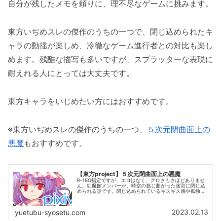
自分が残したメモを頼りに、理不尽なゲームに挑みます。
東方いぢめスレの傑作のうちの一つで、閉じ込められたキ
ャラの動揺が楽しめ、冷徹なゲーム進行者との対比も楽し
めます。残酷な描写も多いですが、スプラッターな表現に
耐えれる人にとっては大丈夫です。
東方キャラをいじめたい方にはおすすめです。
※東方いぢめスレの傑作のうちの一つ、
５次元閉曲面上の
悪魔
もおすすめです。
【東方project】５次元閉曲面上の悪魔
R-18G指定ですが、エロはなく、グロさもさほどありませ
ん。紅魔館メンバーが、時空の捻じ曲がった迷宮に閉じ込
められる話です。閉じ込められているギスギス感や孤独
さ、飢餓感が随所に表現されています。
2023.02.13
yuetubu-syosetu.com