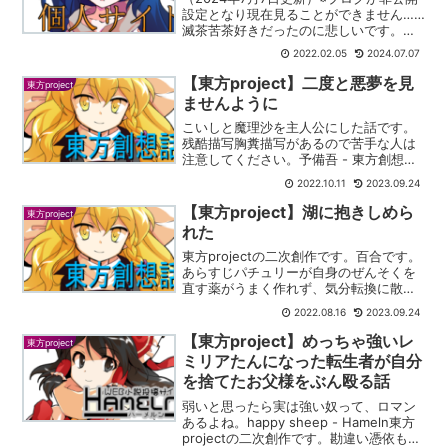
設定となり現在見ることができません……
滅茶苦茶好きだったのに悲しいです。ア
リスメインのSS。殺したらそれっきりで
2022.02.05
2024.07.07
すが、生かしたまま独占すれば、いくら
でも愛でることが出来ます。って考えの
【東方project】二度と悪夢を見
東方project
下、作ったSS...
ませんように
こいしと魔理沙を主人公にした話です。
残酷描写胸糞描写があるので苦手な人は
注意してください。予備吾 - 東方創想話
東方Projectの二次創作です。こいしと魔
2022.10.11
2023.09.24
理沙の話です。あらすじ鬼と地霊殿との
争っていた時代、鬼を拷問しているさと
【東方project】湖に抱きしめら
東方project
りの心を読ん...
れた
東方projectの二次創作です。百合です。
あらすじパチュリーが自身のぜんそくを
直す薬がうまく作れず、気分転換に散歩
します。偶然わかさぎ姫が干上がってい
2022.08.16
2023.09.24
たため、助けます。本を水の中で読みた
いというわかさぎ姫の願いをかなえよう
【東方project】めっちゃ強いレ
東方project
と、パチェが頑張...
ミリアたんになった転生者が自分
を捨てたお父様をぶん殴る話
弱いと思ったら実は強い奴って、ロマン
あるよね。happy sheep - Hameln東方
projectの二次創作です。勘違い憑依もの