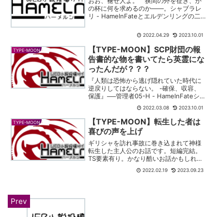
おお、褪せ人よ。 狭間の外を征き、か
の杯に何を求めるのか――。シャブラレ
リ - HamelnFateとエルデンリングの二
次創作です。Fate/Apocryphaの世界にエ
ルデンリングのキャラクタを入れた作品
2022.04.29
2023.10.01
です。エルデンリングの敵キャラが生...
【TYPE-MOON】SCP財団の報
TYPE-MOON
告書的な物を書いてたら英霊にな
ったんだが？？？
『人類は恐怖から逃げ隠れていた時代に
逆戻りしてはならない。 -確保、収容、
保護』──管理者05-H - HamelnFateシリ
ーズの二次創作です。SCP財団要素も非
2022.03.08
2023.10.01
常に強いです。転生ものです。人類の生
まれていない大昔に転生した主人公が、
【TYPE-MOON】転生した者は
TYPE-MOON
『...
喜びの声を上げ
ギリシャを訪れ事故に巻き込まれて神様
転生した主人公のお話です。短編完結。
TS要素有り。かなり酷いお話かもしれま
せん。月姫、fate/zero編、stay night編
2022.02.19
2023.09.23
です。ガビアル - HamelnTYPE-MOON
系列の二次創作です。月姫...