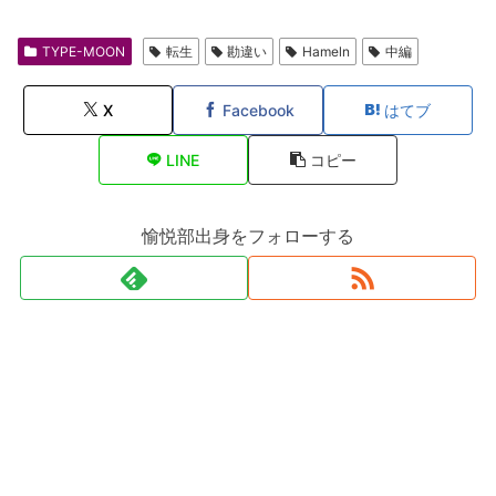
TYPE-MOON
転生
勘違い
Hameln
中編
X
Facebook
はてブ
LINE
コピー
愉悦部出身をフォローする