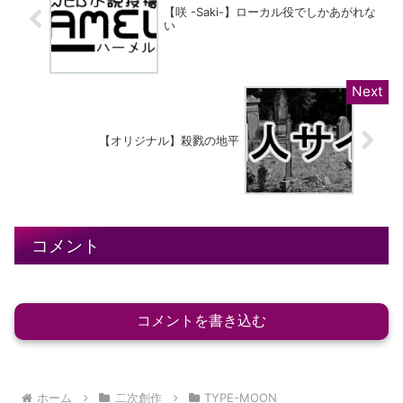
【咲 -Saki-】ローカル役でしかあがれな
い
【オリジナル】殺戮の地平
コメント
コメントを書き込む
ホーム
二次創作
TYPE-MOON