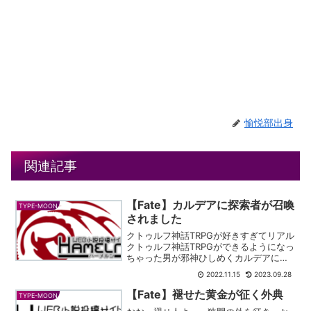
愉悦部出身
関連記事
【Fate】カルデアに探索者が召喚
TYPE-MOON
されました
クトゥルフ神話TRPGが好きすぎてリアル
クトゥルフ神話TRPGができるようになっ
ちゃった男が邪神ひしめくカルデアに召
喚されてしまいました。男はダイスを振
2022.11.15
2023.09.28
りながら魔境カルデアを生き延びること
ができるのか！？POTROT -
【Fate】褪せた黄金が征く外典
TYPE-MOON
HamelnFat...