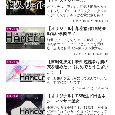
【カイストシリーズ】
オリジナル小説です。狂気太郎氏のカイ
ストシリーズで、スプラッターアクショ
ンが中心です。本作は恋愛要素もありま
す。
2023.01.14
2025.03.10
【オリジナル】架空原作TS闇深
転生／転移
勘違い学園モノ
前世でプレイしてたゲーム世界で、人工
不死者のプロトタイプとして生を受け
た、皮肉とお喋りが趣味のTS少女が、ボ
ロボロになっていく話。 なお周りは曇
2022.07.06
2023.10.01
る。 言うまでもないハーメルン特有の
TS闇深勘違いのアレ。誰も書かないなら
【書籍化決定】転生超越者は胸の
転生／転移
私が書く理論＆どうして...
穴を埋めたい【おめでとうござい
ます！】
ずっと更新を楽しみにして読んでいたた
め、非常に嬉しいです！
2024.08.30
2025.01.06
【オリジナル】TS転生ド田舎ネ
転生／転移
クロマンサー聖女
王道のなろう小説です。TS転生した少女
が迫害されているネクロマンサーとして