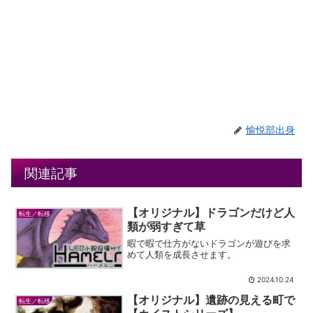
愉悦部出身
関連記事
【オリジナル】ドラゴンだけど人
転生／転移
類が弱すぎて草
暇で暇で仕方がないドラゴンが遊びを求
めて人類を成長させます。
2024.10.24
【オリジナル】遺跡の見える町で
転生／転移