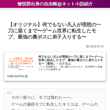
愉悦部出身の自由帳@ネット小説紹介
【オリジナル】何でもない凡人が理想の一
刀に届くまで〜ゲーム世界に転生したモ
ブ、最強の裏ボスに弟子入りする〜
2026.01.14
何でもない凡人が理想の一刀に届くまで〜ゲーム
世界に転生したモブ、最強の裏ボスに弟子入りす
る〜（栗色） - カクヨム
（——全部斬る） 剣に魅入られたモブ、自分勝手に本編
シナリオを破壊する
kakuyomu.jp
その一振りに、モブは憧れた――。
ゲームの脇役モブに転生したキリエは、ゲームの