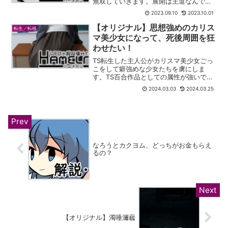
無双していきます。展開は王道なんです
が、世界観設定に一癖二癖あり、新鮮さ
2023.09.10
2023.10.01
もあります。
【オリジナル】思想強めのカリス
転生／転移
マ美少女になって、死後周囲を狂
わせたい！
TS転生した主人公がカリスマ美少女ごっ
こをして癖強めな少女たちを虜にしま
す。TS百合作品としての属性が強いで
す。
2024.03.03
2024.03.25
なろうとカクヨム、どっちがお金もらえ
るの？
【オリジナル】濁唾濔蓏