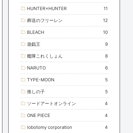
HUNTER×HUNTER
11
葬送のフリーレン
12
BLEACH
10
遊戯王
9
艦隊これくしょん
8
NARUTO
6
TYPE-MOON
5
推しの子
5
ソードアートオンライン
4
ONE PIECE
4
lobotomy corporation
4