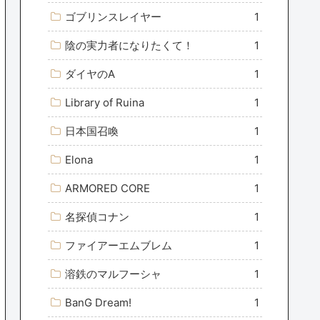
ゴブリンスレイヤー
1
陰の実力者になりたくて！
1
ダイヤのA
1
Library of Ruina
1
日本国召喚
1
Elona
1
ARMORED CORE
1
名探偵コナン
1
ファイアーエムブレム
1
溶鉄のマルフーシャ
1
BanG Dream!
1