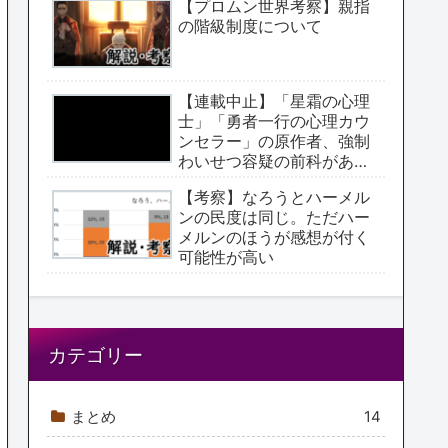
【プロムン世界考察】親指
の階級制度について
【連載中止】「星霜の心理
士」「勇者一行の心理カウ
ンセラー」の原作者、強制
わいせつ容疑の前科があっ
た【アクタージュ原作者】
【考察】なろうとハーメル
ンの民度は同じ。ただハー
メルンのほうが感想が付く
可能性が高い
カテゴリー
まとめ
14