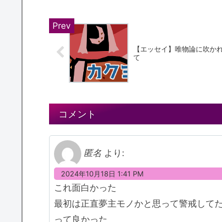
【エッセイ】唯物論に吹か
て
コメント
匿名
より:
2024年10月18日 1:41 PM
これ面白かった
最初は正直夢主モノかと思って警戒して
って良かった