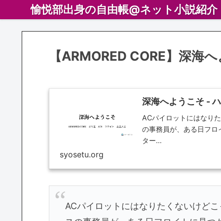
愉悦部出身の自由帳@ネット小説紹介
【ARMORED CORE】深海
深海へようこそ - 
ACパイロットにはなり
の事務員が、ある日フロ
ター…
syosetu.org
ACパイロットにはなりたくないけど