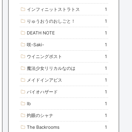
インフィニットストラトス
1
りゅうおうのおしごと！
1
DEATH NOTE
1
咲-Saki-
1
ウイニングポスト
1
魔法少女リリカルなのは
1
メイドインアビス
1
バイオハザード
1
Ib
1
灼眼のシャナ
1
The Backrooms
1