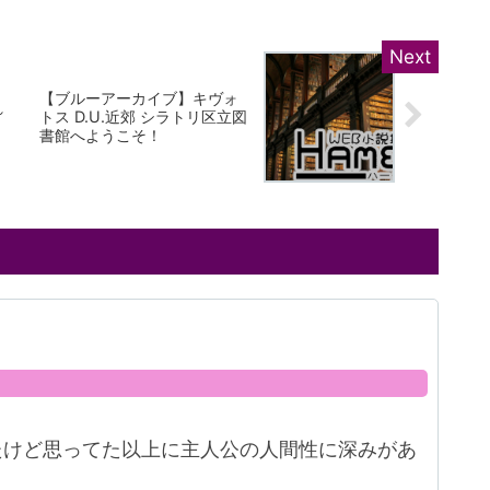
【ブルーアーカイブ】キヴォ
れ
トス D.U.近郊 シラトリ区立図
書館へようこそ！
たけど思ってた以上に主人公の人間性に深みがあ