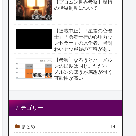
【プロムン世界考察】親指
の階級制度について
【連載中止】「星霜の心理
士」「勇者一行の心理カウ
ンセラー」の原作者、強制
わいせつ容疑の前科があっ
た【アクタージュ原作者】
【考察】なろうとハーメル
ンの民度は同じ。ただハー
メルンのほうが感想が付く
可能性が高い
カテゴリー
まとめ
14