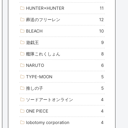
HUNTER×HUNTER
11
葬送のフリーレン
12
BLEACH
10
遊戯王
9
艦隊これくしょん
8
NARUTO
6
TYPE-MOON
5
推しの子
5
ソードアートオンライン
4
ONE PIECE
4
lobotomy corporation
4