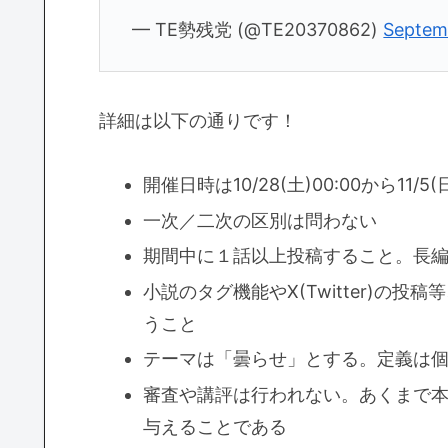
— TE勢残党 (@TE20370862)
Septem
詳細は以下の通りです！
開催日時は10/28(土)00:00から11/5(
一次／二次の区別は問わない
期間中に１話以上投稿すること。長
小説のタグ機能やX(Twitter)の
うこと
テーマは「曇らせ」とする。定義は
審査や講評は行われない。あくまで
与えることである