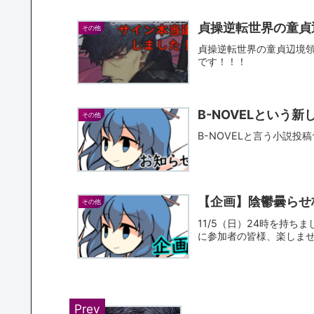
貞操逆転世界の童貞
その他
貞操逆転世界の童貞辺境
です！！！
B-NOVELという
その他
B-NOVELと言う小説
【企画】陰鬱曇らせ
その他
11/5（日）24時を持
に参加者の皆様、楽しま