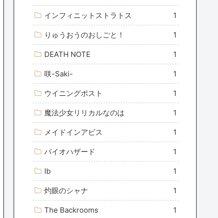
インフィニットストラトス
1
りゅうおうのおしごと！
1
DEATH NOTE
1
咲-Saki-
1
ウイニングポスト
1
魔法少女リリカルなのは
1
メイドインアビス
1
バイオハザード
1
Ib
1
灼眼のシャナ
1
The Backrooms
1