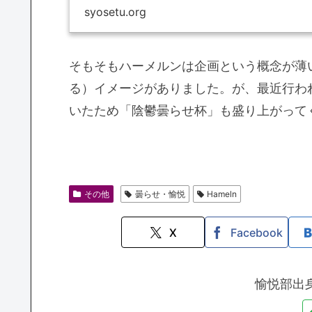
syosetu.org
そもそもハーメルンは企画という概念が薄
る）イメージがありました。が、最近行わ
いたため「陰鬱曇らせ杯」も盛り上がって
その他
曇らせ・愉悦
Hameln
X
Facebook
愉悦部出