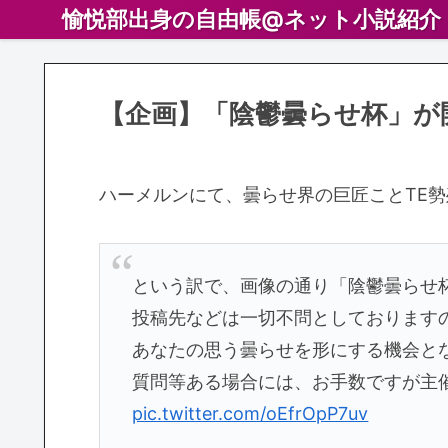
愉悦部出身の自由帳@ネット小説紹介
【企画】「陰鬱曇らせ杯」が
ハーメルンにて、曇らせ界の巨匠ことTE
という訳で、画像の通り「陰鬱曇らせ
投稿先などは一切不問としております
あなたの思う曇らせを形にする機会と
質問等ある場合には、お手数ですが主
pic.twitter.com/oEfrOpP7uv