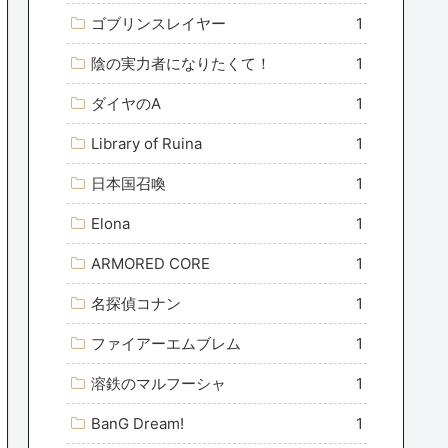
ゴブリンスレイヤー
1
陰の実力者になりたくて！
1
ダイヤのA
1
Library of Ruina
1
日本国召喚
1
Elona
1
ARMORED CORE
1
名探偵コナン
1
ファイアーエムブレム
1
溶鉄のマルフーシャ
1
BanG Dream!
1