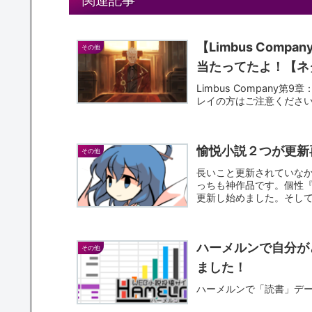
関連記事
【Limbus Com
その他
当たってたよ！【ネ
Limbus Compan
レイの方はご注意くださ
愉悦小説２つが更新
その他
長いこと更新されていな
っちも神作品です。個性
更新し始めました。そし
見てく...
ハーメルンで自分が
その他
ました！
ハーメルンで「読書」デ