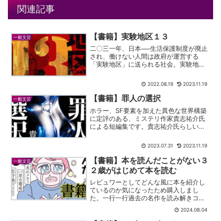
関連記事
【書籍】実験地区１３
一般文芸
二〇三一年、日本──生活保護制度が廃止
され、働けない人間は政府が運営する
「実験地区」に送られる社会。実験地区
とは、国が将来のあらゆる事態を想定
し、隔離した区域内に特別な環境や制度
2022.08.19
2023.11.19
をつくり、その中で人間がどの程度適応
できるのかを探る場所。全国...
【書籍】罪人の選択
一般文芸
ホラー、SF要素を加えた異色な世界構築
に定評のある、ミステリ作家貴志祐介氏
による短編集です。貴志祐介氏らしい
「本当にあり得るかもしれない」と思わ
せる説得力を持って、読者は身近な恐怖
2023.07.31
2023.11.19
を感じながら作中に入り込んでいきま
す。
【書籍】本を読んだことがない３
一般文芸
２歳がはじめて本を読む
レビュワーとしてどんな風に本を紹介し
ているのか気になったため購入しまし
た。一行一行過去の名作を読み解きコメ
ントを返す、という繰り返しで構成され
2024.08.04
ています。