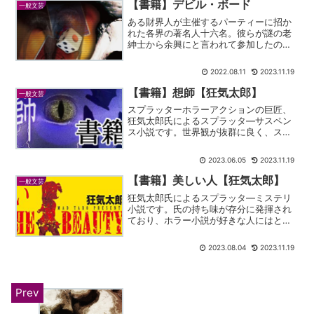
【書籍】デビル・ボード
一般文芸
ある財界人が主催するパーティーに招か
れた各界の著名人十六名。彼らが謎の老
紳士から余興にと言われて参加したのは
『デビル・ボード』と呼ばれる悪魔のボ
ードゲームだった。勝者の報酬は大願成
2022.08.11
2023.11.19
就。だが、プレイヤーたちは自分の番が
くるたびにゲーム盤の世界...
【書籍】想師【狂気太郎】
一般文芸
スプラッターホラーアクションの巨匠、
狂気太郎氏によるスプラッタ―サスペン
ス小説です。世界観が抜群に良く、スト
ーリーが尖っています。とてもおすすめ
です。
2023.06.05
2023.11.19
【書籍】美しい人【狂気太郎】
一般文芸
狂気太郎氏によるスプラッタ―ミステリ
小説です。氏の持ち味が存分に発揮され
ており、ホラー小説が好きな人にはとて
もオススメできる一作です。
2023.08.04
2023.11.19