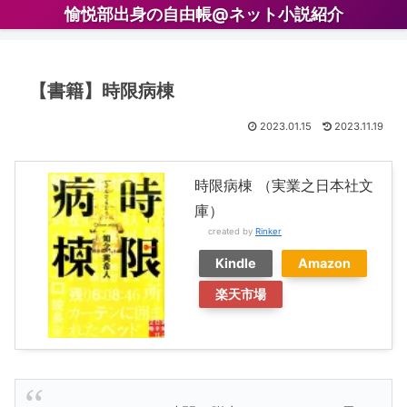
愉悦部出身の自由帳@ネット小説紹介
【書籍】時限病棟
2023.01.15
2023.11.19
時限病棟 （実業之日本社文
庫）
created by
Rinker
Kindle
Amazon
楽天市場