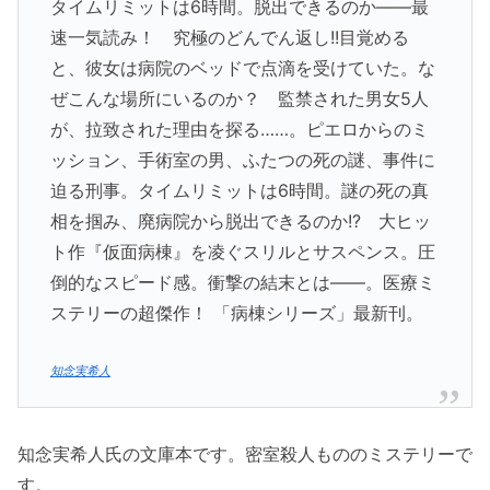
タイムリミットは6時間。脱出できるのか――最
速一気読み！ 究極のどんでん返し!!目覚める
と、彼女は病院のベッドで点滴を受けていた。な
ぜこんな場所にいるのか？ 監禁された男女5人
が、拉致された理由を探る……。ピエロからのミ
ッション、手術室の男、ふたつの死の謎、事件に
迫る刑事。タイムリミットは6時間。謎の死の真
相を掴み、廃病院から脱出できるのか!? 大ヒッ
ト作『仮面病棟』を凌ぐスリルとサスペンス。圧
倒的なスピード感。衝撃の結末とは――。医療ミ
ステリーの超傑作！ 「病棟シリーズ」最新刊。
知念実希人
知念実希人氏の文庫本です。密室殺人もののミステリーで
す。