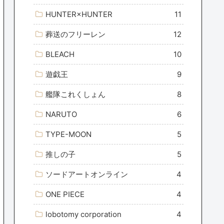
HUNTER×HUNTER
11
葬送のフリーレン
12
BLEACH
10
遊戯王
9
艦隊これくしょん
8
NARUTO
6
TYPE-MOON
5
推しの子
5
ソードアートオンライン
4
ONE PIECE
4
lobotomy corporation
4