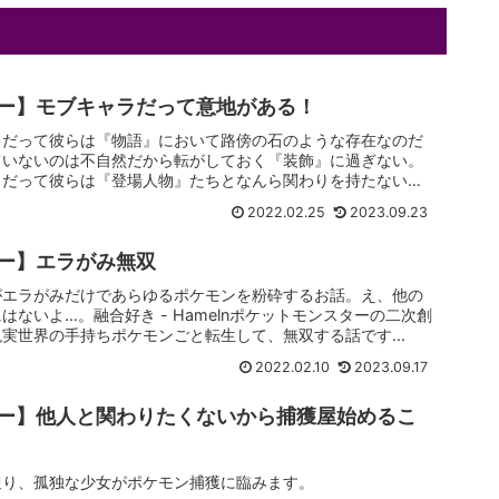
ー】モブキャラだって意地がある！
。だって彼らは『物語』において路傍の石のような存在なのだ
ていないのは不自然だから転がしておく『装飾』に過ぎない。
。だって彼らは『登場人物』たちとなんら関わりを持たないの
2022.02.25
2023.09.23
ー】エラがみ無双
がエラがみだけであらゆるポケモンを粉砕するお話。え、他の
ないよ…。融合好き - Hamelnポケットモンスターの二次創
実世界の手持ちポケモンごと転生して、無双する話です...
2022.02.10
2023.09.17
ー】他人と関わりたくないから捕獲屋始めるこ
通り、孤独な少女がポケモン捕獲に臨みます。