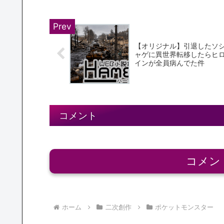
【オリジナル】引退したソ
ャゲに異世界転移したらヒ
インが全員病んでた件
コメント
コメン
ホーム
二次創作
ポケットモンスター