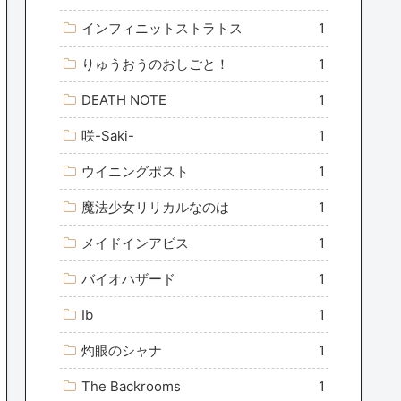
インフィニットストラトス
1
りゅうおうのおしごと！
1
DEATH NOTE
1
咲-Saki-
1
ウイニングポスト
1
魔法少女リリカルなのは
1
メイドインアビス
1
バイオハザード
1
Ib
1
灼眼のシャナ
1
The Backrooms
1