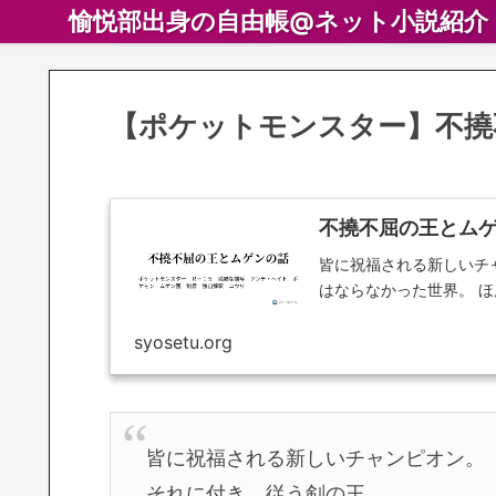
愉悦部出身の自由帳@ネット小説紹介
【ポケットモンスター】不撓
不撓不屈の王とムゲ
皆に祝福される新しいチャ
はならなかった世界。 
syosetu.org
皆に祝福される新しいチャンピオン。
それに付き、従う剣の王。