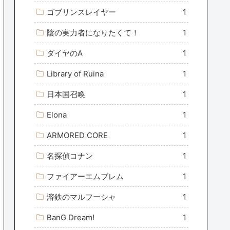
ゴブリンスレイヤー
1
陰の実力者になりたくて！
1
ダイヤのA
1
Library of Ruina
1
日本国召喚
1
Elona
1
ARMORED CORE
1
名探偵コナン
1
ファイアーエムブレム
1
溶鉄のマルフーシャ
1
BanG Dream!
1