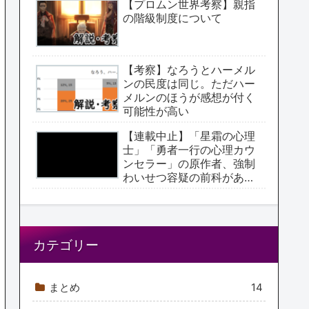
【プロムン世界考察】親指
の階級制度について
【考察】なろうとハーメル
ンの民度は同じ。ただハー
メルンのほうが感想が付く
可能性が高い
【連載中止】「星霜の心理
士」「勇者一行の心理カウ
ンセラー」の原作者、強制
わいせつ容疑の前科があっ
た【アクタージュ原作者】
カテゴリー
まとめ
14