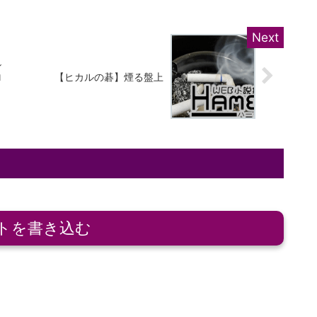
シ
ロ
【ヒカルの碁】煙る盤上
トを書き込む