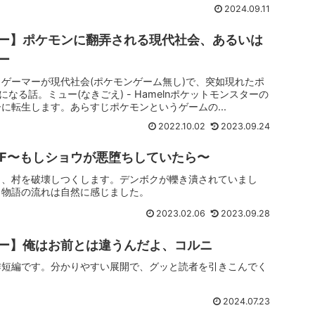
2024.09.11
ー】ポケモンに翻弄される現代社会、あるいは
ー
ゲーマーが現代社会(ポケモンゲーム無し)で、突如現れたポ
になる話。ミュー(なきごえ) - Hamelnポケットモンスターの
に転生します。あらすじポケモンというゲームの...
2022.10.02
2023.09.24
S IF〜もしショウが悪堕ちしていたら〜
し、村を破壊しつくします。デンボクが轢き潰されていまし
、物語の流れは自然に感じました。
2023.02.06
2023.09.28
ー】俺はお前とは違うんだよ、コルニ
作短編です。分かりやすい展開で、グッと読者を引きこんでく
2024.07.23