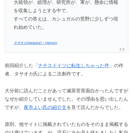
大統領が、総理が、研究所が、軍が、懸命に情報
を収集しようとする中で、
すべての答えは、カシュガルの荒野に少しずつ現
れ始めていた。
タサオカ/tasaoka1 – Hameln
前回紹介した「
ナチスドイツに転生しちゃった件
」の作
者、タサオカ氏による二次創作です。
大分前に読んだことがあって滅茶苦茶面白かったんですが
なぜか紹介していませんでした。その理由を思い出したん
ですが、
夜市よい氏の紹介文
を見て読んだからでした。
原則、他サイトに掲載されていたものをそのまま掲載する
のは避けています。が、流石に９か月も経ちましたし私自