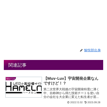
愉悦部出身
関連記事
【Muv-Luv】宇宙開発企業なん
Muv-Luv
ですけど！？
第二次世界大戦後の宇宙開発特需に沸く
中、自称神から得た技術チートを使い自
分の会社を大企業に変えた転生者が居
た。しかし敵対的な宇宙生物「BETA」が
2022.12.02
2023.09.28
月に来襲した瞬間マブラヴに関しての記