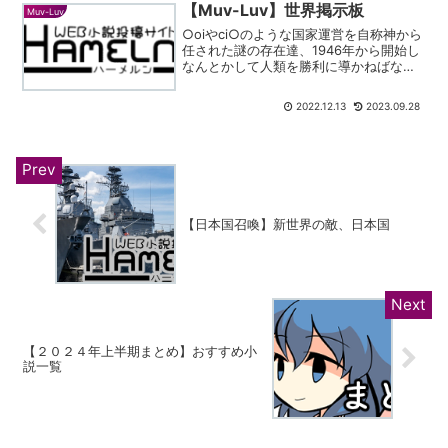
憶を思い出し、未来を変えるために行動
【Muv-Luv】世界掲示板
Muv-Luv
するのだが…？A @a...
○oiやci○のような国家運営を自称神から
任された謎の存在達、1946年から開始し
なんとかして人類を勝利に導かねばなら
なくなった。しかし時間の進みはなんと
リアル時間であり、彼等はBETA襲来まで
2022.12.13
2023.09.28
自分達の国を成長させつつ、自分達の精
神も守らな...
【日本国召喚】新世界の敵、日本国
【２０２４年上半期まとめ】おすすめ小
説一覧